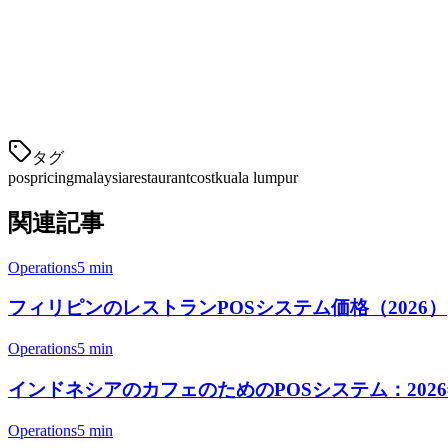
ミドルレンジオプション
StoreHub：
RM199-399/月 - カフェや小さなレス
TouchBistro：
RM199-499/月 - F&Bビジネスで人気
Klikit：
RM149/月 から - 配達集約機能付きオールイ
タグ
pos
pricing
malaysia
restaurant
cost
kuala lumpur
関連記事
Operations
5 min
フィリピンのレストランPOSシステム価格（2026）| Kl
Operations
5 min
インドネシアのカフェのためのPOSシステム：202
Operations
5 min