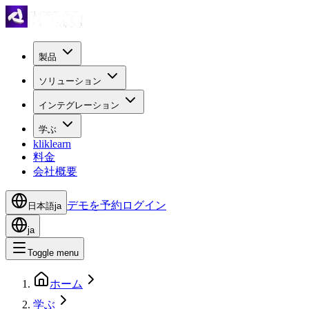
製品
ソリューション
インテグレーション
学ぶ
kliklearn
料金
会社概要
デモを予約
ログイン
日本語
ja
ja
Toggle menu
ホーム
学ぶ