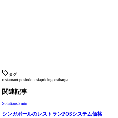
インドネシアは価格に敏感な市場です。F&Bビジネスの多く
はUMKM（マイクロ、小規模、中規模事業）であり、手頃
なソリューションが必要です。Klikitはローカルビジネスを
サポートするために設計されており、以下を提供します:
UMKMの容量に適した価格
長期契約なしの月払い
隠れたセットアップ費用なし
ビジネスとともに成長するスケーラビリティ
タグ
restaurant pos
indonesia
pricing
cost
harga
関連記事
Solutions
5 min
シンガポールのレストランPOSシステム価格