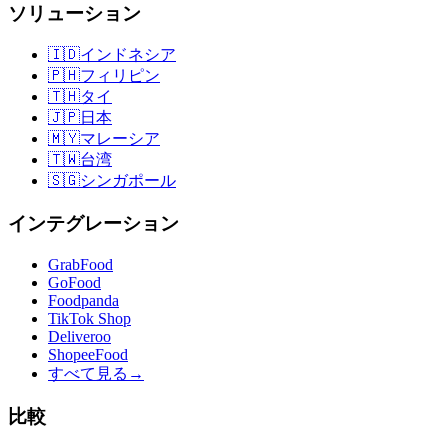
ソリューション
🇮🇩
インドネシア
🇵🇭
フィリピン
🇹🇭
タイ
🇯🇵
日本
🇲🇾
マレーシア
🇹🇼
台湾
🇸🇬
シンガポール
インテグレーション
GrabFood
GoFood
Foodpanda
TikTok Shop
Deliveroo
ShopeeFood
すべて見る
→
比較