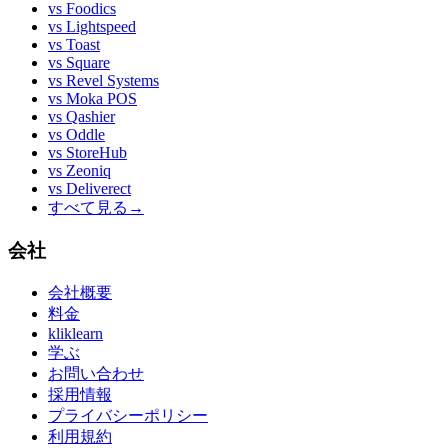
vs
Foodics
vs
Lightspeed
vs
Toast
vs
Square
vs
Revel Systems
vs
Moka POS
vs
Qashier
vs
Oddle
vs
StoreHub
vs
Zeoniq
vs
Deliverect
すべて見る
→
会社
会社概要
料金
kliklearn
学ぶ
お問い合わせ
採用情報
プライバシーポリシー
利用規約