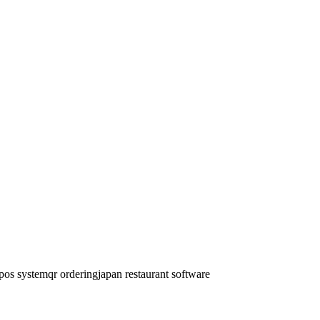
。テーブル管理、分割請求、メニューカスタマイズ、ラッシュア
をスキャンして、注文を待たずに注文をします。
card、国際カードを受付。日本の商人に適した低い取引手数料。
pos system
qr ordering
japan restaurant software