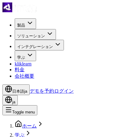
製品
ソリューション
インテグレーション
学ぶ
kliklearn
料金
会社概要
デモを予約
ログイン
日本語
ja
ja
Toggle menu
ホーム
学ぶ