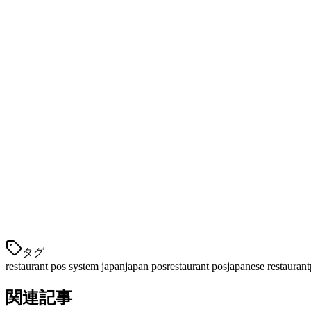
POS＆注文管理
クラウドベースのPOSで、どのタブレットでも動作します
QRコード注文
各テーブルに固有のQRコードを生成します。お客様はそれ
支払い処理
PayPay、LINE Pay、Rakuten Pay、Visa、Master
配達集約
タグ
restaurant pos system japan
japan pos
restaurant pos
japanese restaurant
関連記事