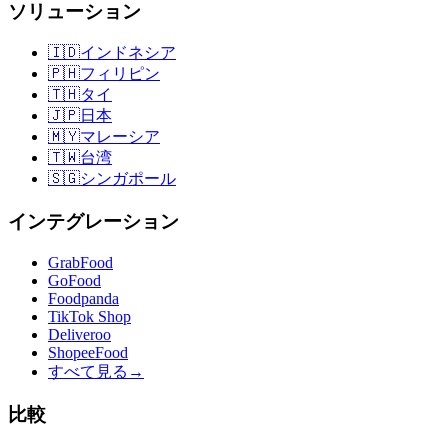
ソリューション
🇮🇩
インドネシア
🇵🇭
フィリピン
🇹🇭
タイ
🇯🇵
日本
🇲🇾
マレーシア
🇹🇼
台湾
🇸🇬
シンガポール
インテグレーション
GrabFood
GoFood
Foodpanda
TikTok Shop
Deliveroo
ShopeeFood
すべて見る
→
比較