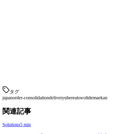
3. リアルタイム分析
最も注文が多いプラットフォーム、最も売れ筋のアイテム、
ピークタイムはいつかを正確に把握。データ駆動の決定を下
して、あなたのデリバリービジネスを最適化します。
4. 統一されたメニュー管理
メニューを1回更新すると、すべてのプラットフォームに同
期されます。価格変更、アイテムの可用性、特別プロモーシ
ョンは即座に更新—過剰販売は
タグ
japan
order-consolidation
delivery
ubereats
wolt
demaekan
関連記事
Solutions
5 min