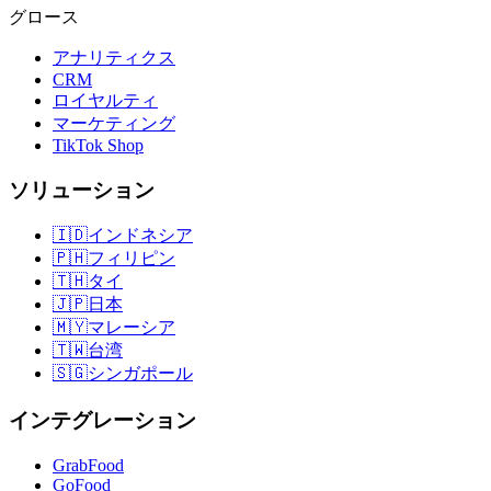
グロース
アナリティクス
CRM
ロイヤルティ
マーケティング
TikTok Shop
ソリューション
🇮🇩
インドネシア
🇵🇭
フィリピン
🇹🇭
タイ
🇯🇵
日本
🇲🇾
マレーシア
🇹🇼
台湾
🇸🇬
シンガポール
インテグレーション
GrabFood
GoFood