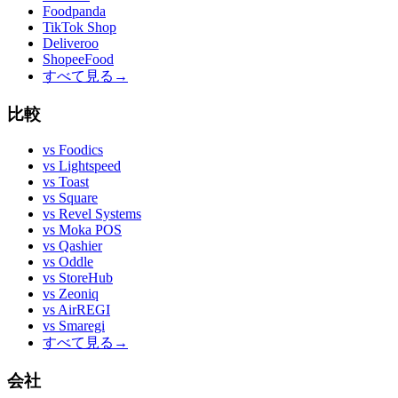
Foodpanda
TikTok Shop
Deliveroo
ShopeeFood
すべて見る
→
比較
vs
Foodics
vs
Lightspeed
vs
Toast
vs
Square
vs
Revel Systems
vs
Moka POS
vs
Qashier
vs
Oddle
vs
StoreHub
vs
Zeoniq
vs
AirREGI
vs
Smaregi
すべて見る
→
会社