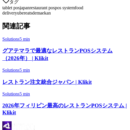
タグ
tablet pos
japan
restaurant pos
pos system
food
delivery
ubereats
demaekan
関連記事
Solutions
5 min
グアテマラで最適なレストランPOSシステム
（2026年） | Klikit
Solutions
5 min
レストラン注文統合ジャパン | Klikit
Solutions
5 min
2026年フィリピン最高のレストランPOSシステム |
Klikit