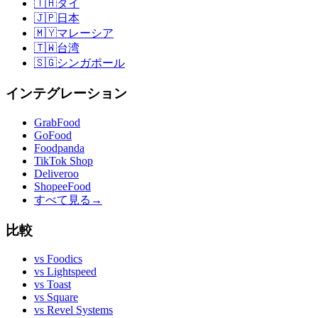
🇹🇭
タイ
🇯🇵
日本
🇲🇾
マレーシア
🇹🇼
台湾
🇸🇬
シンガポール
インテグレーション
GrabFood
GoFood
Foodpanda
TikTok Shop
Deliveroo
ShopeeFood
すべて見る
→
比較
vs
Foodics
vs
Lightspeed
vs
Toast
vs
Square
vs
Revel Systems