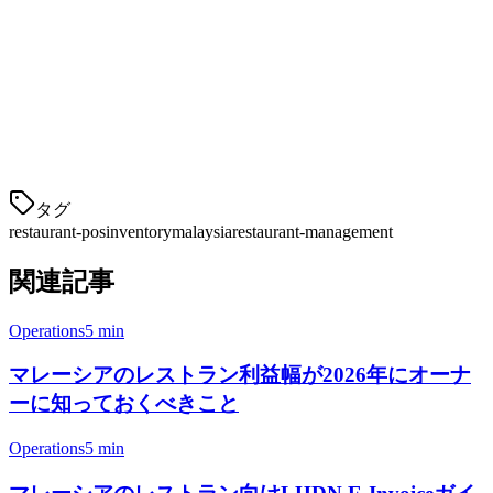
基本的なExcelやGoogle Sheetsの追跡。限定された在庫アイテ
ムを持つ小規模な運用に適しています。
長所：
無料、簡単に開始可能
短所：
時間のかかる、エ
タグ
restaurant-pos
inventory
malaysia
restaurant-management
関連記事
Operations
5 min
マレーシアのレストラン利益幅が2026年にオーナ
ーに知っておくべきこと
Operations
5 min