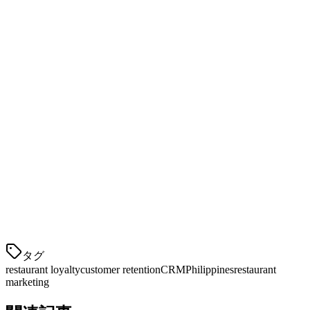
ティアードプログラムは、顧客を刺激してより高いレベルに
到達させることで、彼らの生涯価値を増やします。
4. デジタルロイヤルティプログラム
現代のロイヤルティプログラムは技術を利用してシームレス
な体験を作成します：
顧客がポイント残高を確認するモバイルアプリ
特別オファーに関するSMSまたはViber通知
統一された報酬のための配達アプリとの統合
注文履歴に基づくパーソナライズされた推薦
KlikitのレストランPOS
タグ
restaurant loyalty
customer retention
CRM
Philippines
restaurant
marketing