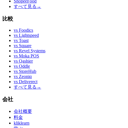
ShopeeFood
すべて見る
→
比較
vs
Foodics
vs
Lightspeed
vs
Toast
vs
Square
vs
Revel Systems
vs
Moka POS
vs
Qashier
vs
Oddle
vs
StoreHub
vs
Zeoniq
vs
Deliverect
すべて見る
→
会社
会社概要
料金
kliklearn