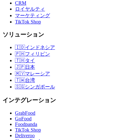
CRM
ロイヤルティ
マーケティング
TikTok Shop
ソリューション
🇮🇩
インドネシア
🇵🇭
フィリピン
🇹🇭
タイ
🇯🇵
日本
🇲🇾
マレーシア
🇹🇼
台湾
🇸🇬
シンガポール
インテグレーション
GrabFood
GoFood
Foodpanda
TikTok Shop
Deliveroo