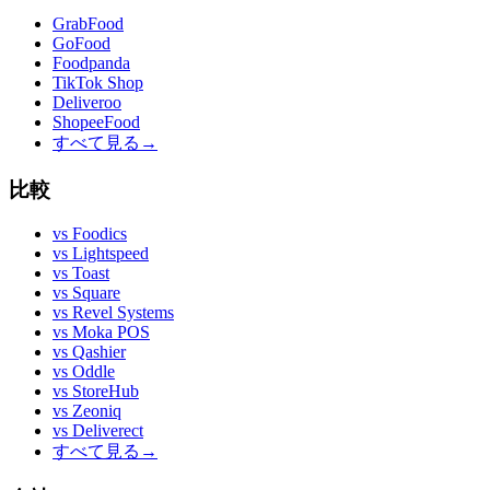
GrabFood
GoFood
Foodpanda
TikTok Shop
Deliveroo
ShopeeFood
すべて見る
→
比較
vs
Foodics
vs
Lightspeed
vs
Toast
vs
Square
vs
Revel Systems
vs
Moka POS
vs
Qashier
vs
Oddle
vs
StoreHub
vs
Zeoniq
vs
Deliverect
すべて見る
→