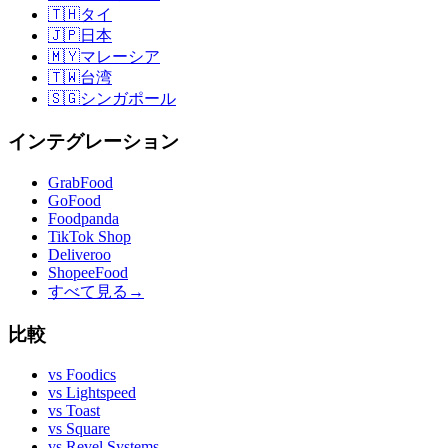
🇹🇭
タイ
🇯🇵
日本
🇲🇾
マレーシア
🇹🇼
台湾
🇸🇬
シンガポール
インテグレーション
GrabFood
GoFood
Foodpanda
TikTok Shop
Deliveroo
ShopeeFood
すべて見る
→
比較
vs
Foodics
vs
Lightspeed
vs
Toast
vs
Square
vs
Revel Systems