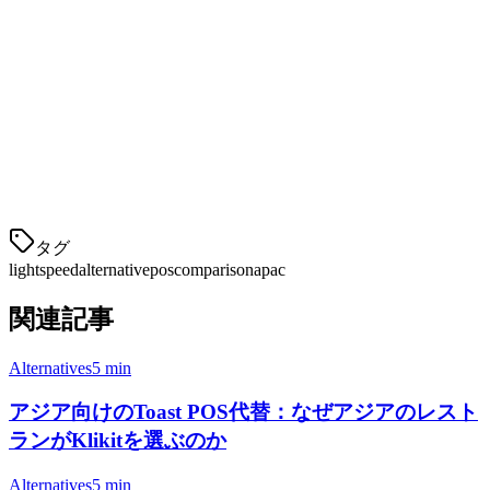
4. ローカルサポートが市場を理解しています
クリキットはマニラに本社を置き、東南アジアに地域チーム
を展開しています。助けが必要な時、あなたは以下を理解す
る人々に話すことができます：
ローカル規制要件
タグ
lightspeed
alternative
pos
comparison
apac
関連記事
Alternatives
5 min
アジア向けのToast POS代替：なぜアジアのレスト
ランがKlikitを選ぶのか
Alternatives
5 min