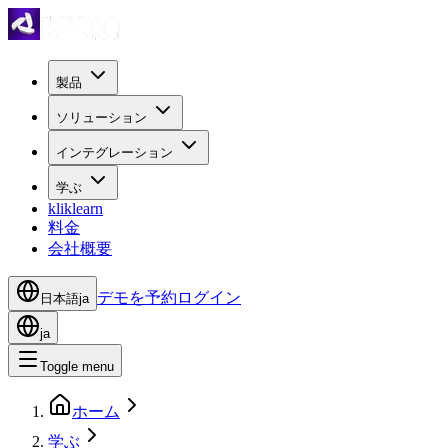
製品
ソリューション
インテグレーション
学ぶ
kliklearn
料金
会社概要
デモを予約
ログイン
日本語
ja
ja
Toggle menu
ホーム
学ぶ