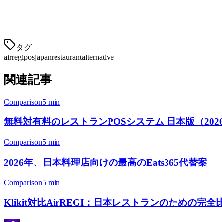
接触lessで食事するためQRコード注文
ローカル配達プラットフォームとの統合
タグ
airregi
pos
japan
restaurant
alternative
関連記事
Comparison
5 min
無料対有料のレストランPOSシステム 日本版（202
Comparison
5 min
2026年、日本料理店向けの最高のEats365代替案
Comparison
5 min
Klikit対比AirREGI：日本レストランのための完全