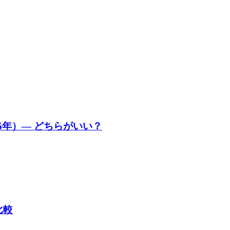
6年）— どちらがいい？
比較