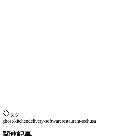
ソフトウェアが市場のすべての主要な配送プラットフォームと統合でき
2. リアルタイム同期
メニュー更新はすべてのプラットフォームですぐに反映され
にイライラをもたらします。
3. キッチン表示統合
良いKDS統合は、チケット時間が短縮され、エラーを防ぎ
4. 分析と報告
プラットフォーム間での実際のパフォーマンスを示す統一さ
タグ
ghost-kitchen
delivery-software
restaurant-tech
usa
関連記事