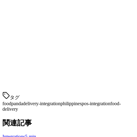
カフェやコーヒーショップ
— タイクアウトとデリ
バリーボリュームが高いビジネス
フィリピンの他のデリバリープラット
フォームとFoodpanda
Foodpandaが他のデリバリープラットフォームとどのように
比較されるかを理解することは、あなたのデリバリー戦略を
最適化するのに役立ちます:
特徴
Foodpanda
GrabFood
タグ
foodpanda
delivery-integration
philippines
pos-integration
food-
delivery
関連記事
Integrations
5 min