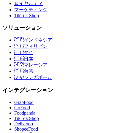
ロイヤルティ
マーケティング
TikTok Shop
ソリューション
🇮🇩
インドネシア
🇵🇭
フィリピン
🇹🇭
タイ
🇯🇵
日本
🇲🇾
マレーシア
🇹🇼
台湾
🇸🇬
シンガポール
インテグレーション
GrabFood
GoFood
Foodpanda
TikTok Shop
Deliveroo
ShopeeFood