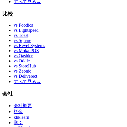
すべて見る
→
比較
vs
Foodics
vs
Lightspeed
vs
Toast
vs
Square
vs
Revel Systems
vs
Moka POS
vs
Qashier
vs
Oddle
vs
StoreHub
vs
Zeoniq
vs
Deliverect
すべて見る
→
会社
会社概要
料金
kliklearn
学ぶ