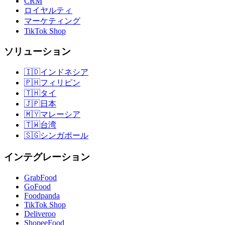
CRM
ロイヤルティ
マーケティング
TikTok Shop
ソリューション
🇮🇩
インドネシア
🇵🇭
フィリピン
🇹🇭
タイ
🇯🇵
日本
🇲🇾
マレーシア
🇹🇼
台湾
🇸🇬
シンガポール
インテグレーション
GrabFood
GoFood
Foodpanda
TikTok Shop
Deliveroo
ShopeeFood