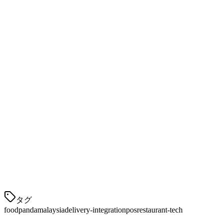
オプションB：Foodpanda Hub / API
カスタムセットアップの場合、Foodpandaはより大きなレス
トラングループ向けにAPIアクセスを提供します。技術的な
開発リソースが必要です。
オプションC：手動タブレット管理
各プラットフォームごとに個別のタブレットを使用します。
注文調整の課題があるため、注文量が多いレストランには推
奨されません。
ステップ3：メニュー＆価格を設定する
POSメニューをFoodpandaダッシュ
タグ
foodpanda
malaysia
delivery-integration
pos
restaurant-tech