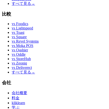
すべて見る
→
比較
vs
Foodics
vs
Lightspeed
vs
Toast
vs
Square
vs
Revel Systems
vs
Moka POS
vs
Qashier
vs
Oddle
vs
StoreHub
vs
Zeoniq
vs
Deliverect
すべて見る
→
会社
会社概要
料金
kliklearn
学ぶ