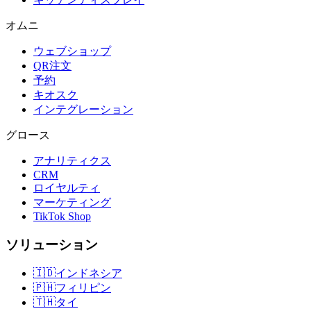
オムニ
ウェブショップ
QR注文
予約
キオスク
インテグレーション
グロース
アナリティクス
CRM
ロイヤルティ
マーケティング
TikTok Shop
ソリューション
🇮🇩
インドネシア
🇵🇭
フィリピン
🇹🇭
タイ