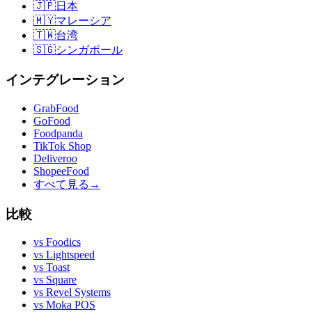
🇯🇵
日本
🇲🇾
マレーシア
🇹🇼
台湾
🇸🇬
シンガポール
インテグレーション
GrabFood
GoFood
Foodpanda
TikTok Shop
Deliveroo
ShopeeFood
すべて見る
→
比較
vs
Foodics
vs
Lightspeed
vs
Toast
vs
Square
vs
Revel Systems
vs
Moka POS