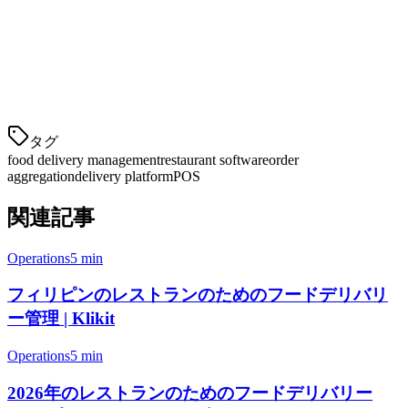
トフォームで、世界中で展開しています。主要なPOSシステ
ムと統合し、80以上の国々のデリバリープラットフォームを
サポートしています。しかし、APACでのカバーは地域ソリ
ューションよりも不十分であり、価格は傾向的に高くなって
います。
タグ
food delivery management
restaurant software
order
aggregation
delivery platform
POS
関連記事
Operations
5 min
フィリピンのレストランのためのフードデリバリ
ー管理 | Klikit
Operations
5 min
2026年のレストランのためのフードデリバリー