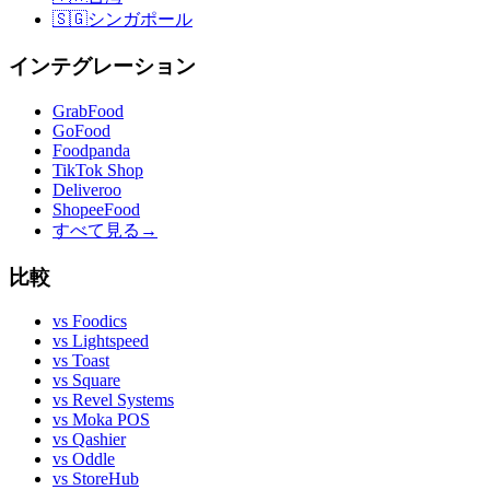
🇸🇬
シンガポール
インテグレーション
GrabFood
GoFood
Foodpanda
TikTok Shop
Deliveroo
ShopeeFood
すべて見る
→
比較
vs
Foodics
vs
Lightspeed
vs
Toast
vs
Square
vs
Revel Systems
vs
Moka POS
vs
Qashier
vs
Oddle
vs
StoreHub