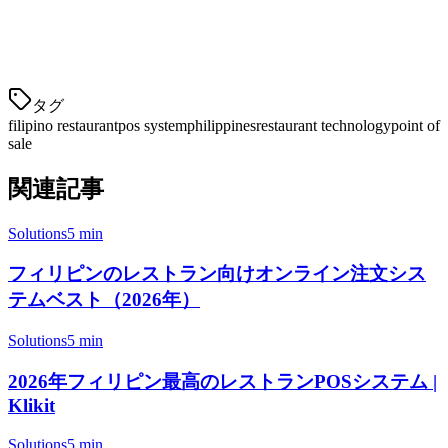
foodpanda統合
✅ はい
✅ はい
❌ 限定
複数場所
タグ
filipino restaurant
pos system
philippines
restaurant technology
point of
sale
関連記事
Solutions
5 min
フィリピンのレストラン向けオンライン注文シス
テムベスト（2026年）
Solutions
5 min
2026年フィリピン最高のレストランPOSシステム |
Klikit
Solutions
5 min