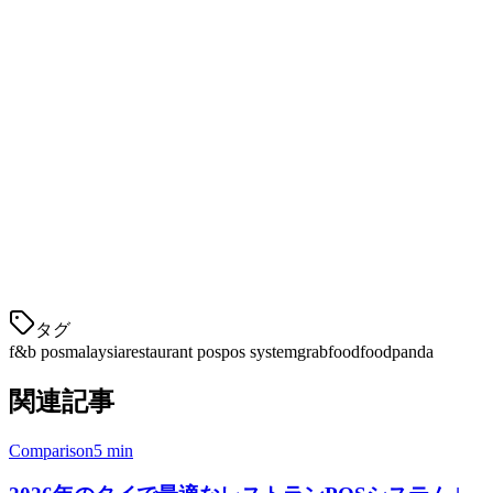
ドリー
Qashierは、マレーシアの中小F&Bビジネス向けの安価で使
いやすいPOSとして位置づけています。
主要機能：
迅速なセットアップと直感的なインターフェース
QRコード注文と支払い
基本的な在庫管理
GrabFoodとFoodpan
タグ
f&b pos
malaysia
restaurant pos
pos system
grabfood
foodpanda
関連記事
Comparison
5 min