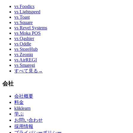
vs
Foodics
vs
Lightspeed
vs
Toast
vs
Square
vs
Revel Systems
vs
Moka POS
vs
Qashier
vs
Oddle
vs
StoreHub
vs
Zeoniq
vs
AirREGI
vs
Smaregi
すべて見る
→
会社
会社概要
料金
kliklearn
学ぶ
お問い合わせ
採用情報
プライバシーポリシー