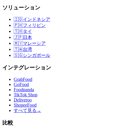
ソリューション
🇮🇩
インドネシア
🇵🇭
フィリピン
🇹🇭
タイ
🇯🇵
日本
🇲🇾
マレーシア
🇹🇼
台湾
🇸🇬
シンガポール
インテグレーション
GrabFood
GoFood
Foodpanda
TikTok Shop
Deliveroo
ShopeeFood
すべて見る
→
比較