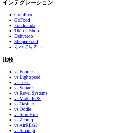
インテグレーション
GrabFood
GoFood
Foodpanda
TikTok Shop
Deliveroo
ShopeeFood
すべて見る
→
比較
vs
Foodics
vs
Lightspeed
vs
Toast
vs
Square
vs
Revel Systems
vs
Moka POS
vs
Qashier
vs
Oddle
vs
StoreHub
vs
Zeoniq
vs
AirREGI
vs
Smaregi