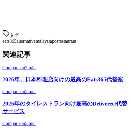
配達プラットフォームを接続
— Grab、Gojekなどの
他の配達アカウントをリンク
チームをトレーニング
— 私たち
タグ
eats365
alternative
malaysia
pos
restaurant
関連記事
Comparison
5 min
2026年、日本料理店向けの最高のEats365代替案
Comparison
5 min
2026年のタイレストラン向け最高のDeliverect代替
サービス
Comparison
5 min