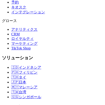
予約
キオスク
インテグレーション
グロース
アナリティクス
CRM
ロイヤルティ
マーケティング
TikTok Shop
ソリューション
🇮🇩
インドネシア
🇵🇭
フィリピン
🇹🇭
タイ
🇯🇵
日本
🇲🇾
マレーシア
🇹🇼
台湾
🇸🇬
シンガポール