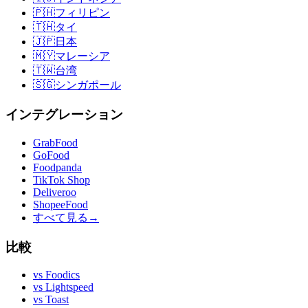
🇵🇭
フィリピン
🇹🇭
タイ
🇯🇵
日本
🇲🇾
マレーシア
🇹🇼
台湾
🇸🇬
シンガポール
インテグレーション
GrabFood
GoFood
Foodpanda
TikTok Shop
Deliveroo
ShopeeFood
すべて見る
→
比較
vs
Foodics
vs
Lightspeed
vs
Toast