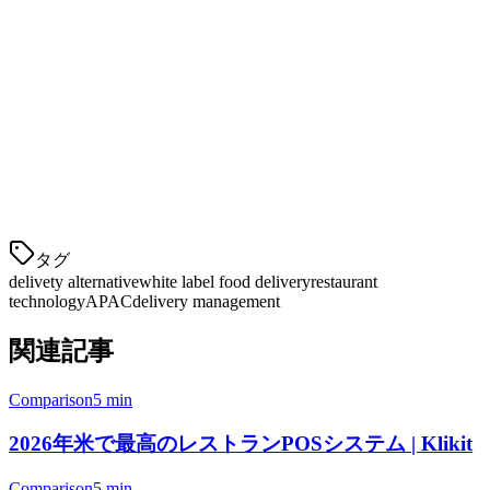
フォームを管理する
2.オールインワンレストランオペレーションシ
ステム
Delivetyはデリバリー管理プラットフォームであり、POS、
支払い、在庫、CRMなどの個別のソフトウェアが必要で
す。Klikitでは、
タグ
delivety alternative
white label food delivery
restaurant
technology
APAC
delivery management
関連記事
Comparison
5 min
2026年米で最高のレストランPOSシステム | Klikit
Comparison
5 min