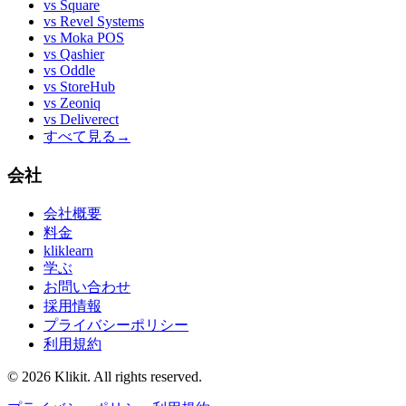
vs
Square
vs
Revel Systems
vs
Moka POS
vs
Qashier
vs
Oddle
vs
StoreHub
vs
Zeoniq
vs
Deliverect
すべて見る
→
会社
会社概要
料金
kliklearn
学ぶ
お問い合わせ
採用情報
プライバシーポリシー
利用規約
© 2026 Klikit. All rights reserved.