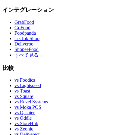
インテグレーション
GrabFood
GoFood
Foodpanda
TikTok Shop
Deliveroo
ShopeeFood
すべて見る
→
比較
vs
Foodics
vs
Lightspeed
vs
Toast
vs
Square
vs
Revel Systems
vs
Moka POS
vs
Qashier
vs
Oddle
vs
StoreHub
vs
Zeoniq
vs
Deliverect