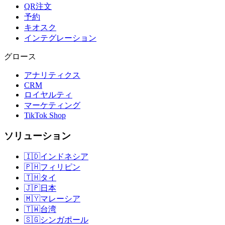
QR注文
予約
キオスク
インテグレーション
グロース
アナリティクス
CRM
ロイヤルティ
マーケティング
TikTok Shop
ソリューション
🇮🇩
インドネシア
🇵🇭
フィリピン
🇹🇭
タイ
🇯🇵
日本
🇲🇾
マレーシア
🇹🇼
台湾
🇸🇬
シンガポール