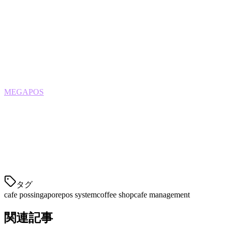
最適な対象：
テーブルサービスを提供するカフェや複数の
店舗を持つカフェ。
3. MEGAPOS — 予算を意識したオーナー向けに
最優秀
MEGAPOS
は、基本機能を損なうことなく、手頃な価格の
POSソリューションを提供しています。
主要機能：
手頃な価格
ユーザーフレンドリーインター
タグ
cafe pos
singapore
pos system
coffee shop
cafe management
関連記事