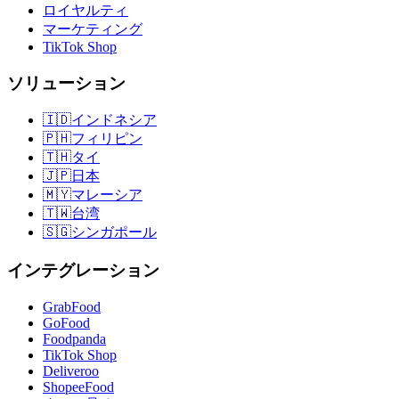
ロイヤルティ
マーケティング
TikTok Shop
ソリューション
🇮🇩
インドネシア
🇵🇭
フィリピン
🇹🇭
タイ
🇯🇵
日本
🇲🇾
マレーシア
🇹🇼
台湾
🇸🇬
シンガポール
インテグレーション
GrabFood
GoFood
Foodpanda
TikTok Shop
Deliveroo
ShopeeFood