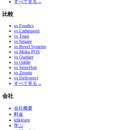
すべて見る
→
比較
vs
Foodics
vs
Lightspeed
vs
Toast
vs
Square
vs
Revel Systems
vs
Moka POS
vs
Qashier
vs
Oddle
vs
StoreHub
vs
Zeoniq
vs
Deliverect
すべて見る
→
会社
会社概要
料金
kliklearn
学ぶ