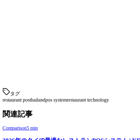
迅速なチェックアウトフロー
基本的なレポート
タイでの配達統合が限定的
価格は1,800 バท/月から
最適な用途：
配達ニーズが少ないクイックサービスレストラ
5. Square — 国際的な巨人
Squareは、世界的に有名な
タグ
restaurant pos
thailand
pos system
restaurant technology
関連記事
Comparison
5 min