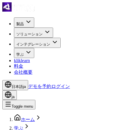
製品
ソリューション
インテグレーション
学ぶ
kliklearn
料金
会社概要
デモを予約
ログイン
日本語
ja
ja
Toggle menu
ホーム
学ぶ