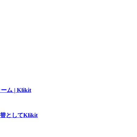
能制限はありません
であるリクルートのバックアップ
プルで使いやすいインターフェース
めのハンドヘルドアプリ
IFT、AirPAYなど）
| Klikit
としてKlikit