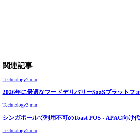
すべてのコアPOS機能が完全無料で、使用制限や機
日本で最も信頼できる技術コングロメリットの一つ
日本の市場で強いブランド認識と信頼
小規模なレストランや小売向けに最適化されたシン
エアレジ オーダー — テーブルサイドサービスのた
リクルートグループ内の豊富な統合エコシステム（AirSH
関連記事
Technology
5 min
2026年に最適なフードデリバリーSaaSプラットフォーム 
Technology
3 min
シンガポールで利用不可のToast POS - APAC向け代替
Technology
5 min