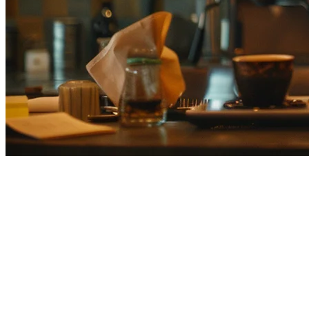
エアレジ (AirRegi) vs Klikit: POS
エアレジは、日本最大のテック企業であるリクルートライフス
最大5台のタブレット、30店舗以下の店舗に適しています。
主要な違い