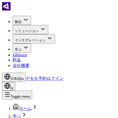
製品
ソリューション
インテグレーション
学ぶ
kliklearn
料金
会社概要
デモを予約
ログイン
日本語
ja
ja
Toggle menu
ホーム
学ぶ