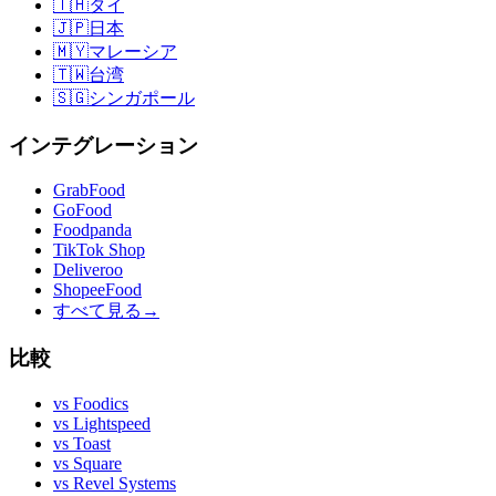
🇹🇭
タイ
🇯🇵
日本
🇲🇾
マレーシア
🇹🇼
台湾
🇸🇬
シンガポール
インテグレーション
GrabFood
GoFood
Foodpanda
TikTok Shop
Deliveroo
ShopeeFood
すべて見る
→
比較
vs
Foodics
vs
Lightspeed
vs
Toast
vs
Square
vs
Revel Systems