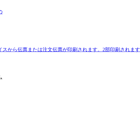
の
デバイスから伝票または注文伝票が印刷されます。2部印刷されま
ム