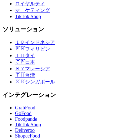
ロイヤルティ
マーケティング
TikTok Shop
ソリューション
🇮🇩
インドネシア
🇵🇭
フィリピン
🇹🇭
タイ
🇯🇵
日本
🇲🇾
マレーシア
🇹🇼
台湾
🇸🇬
シンガポール
インテグレーション
GrabFood
GoFood
Foodpanda
TikTok Shop
Deliveroo
ShopeeFood