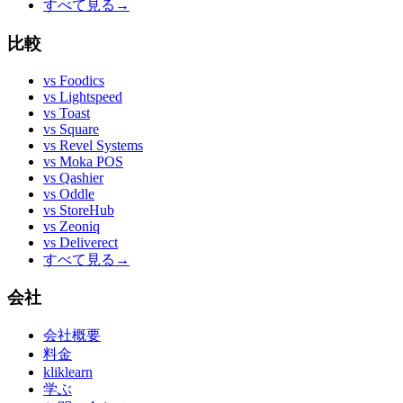
すべて見る
→
比較
vs
Foodics
vs
Lightspeed
vs
Toast
vs
Square
vs
Revel Systems
vs
Moka POS
vs
Qashier
vs
Oddle
vs
StoreHub
vs
Zeoniq
vs
Deliverect
すべて見る
→
会社
会社概要
料金
kliklearn
学ぶ