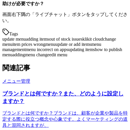
助けが必要ですか？
画面右下隅の「ライブチャット」ボタンをタップしてくださ
い。
Tags
update menu
adding items
out of stock issues
klikit cloud
change
menu
item prices wrong
menu
update or add items
menu
management
menu incorrect on apps
updating items
how to publish
menu
adding
menu change
edit menu
関連記事
メニュー管理
ブランドとは何ですか？また、どのように設定し
ますか？
ブランドとは何ですか？ブランドは、顧客が企業や製品を特
定する際に役立つ概念や心象です。よくマーケティングの道
具と混同されますが、