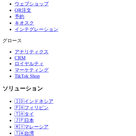
ウェブショップ
QR注文
予約
キオスク
インテグレーション
グロース
アナリティクス
CRM
ロイヤルティ
マーケティング
TikTok Shop
ソリューション
🇮🇩
インドネシア
🇵🇭
フィリピン
🇹🇭
タイ
🇯🇵
日本
🇲🇾
マレーシア
🇹🇼
台湾