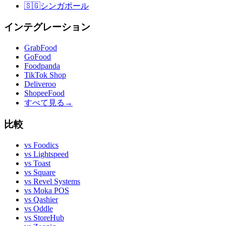
🇸🇬
シンガポール
インテグレーション
GrabFood
GoFood
Foodpanda
TikTok Shop
Deliveroo
ShopeeFood
すべて見る
→
比較
vs
Foodics
vs
Lightspeed
vs
Toast
vs
Square
vs
Revel Systems
vs
Moka POS
vs
Qashier
vs
Oddle
vs
StoreHub