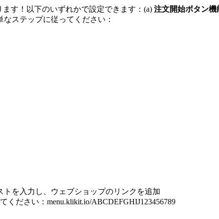
かあります！以下のいずれかで設定できます：(a)
注文開始ボタン機
単なステップに従ってください：
ストを入力し、ウェブショップのリンクを追加
nu.klikit.io/ABCDEFGHIJ123456789