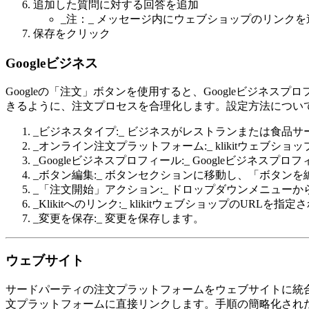
追加した質問に対する回答を追加
_注：_ メッセージ内にウェブショップのリンク
保存をクリック
Googleビジネス
Googleの「注文」ボタンを使用すると、Googleビジ
きるように、注文プロセスを合理化します。設定方法につい
_ビジネスタイプ:_ ビジネスがレストランまたは食品
_オンライン注文プラットフォーム:_ klikitウェブ
_Googleビジネスプロフィール:_ Googleビジネス
_ボタン編集:_ ボタンセクションに移動し、「ボタン
_「注文開始」アクション:_ ドロップダウンメニュー
_Klikitへのリンク:_ klikitウェブショップのURL
_変更を保存:_ 変更を保存します。
ウェブサイト
サードパーティの注文プラットフォームをウェブサイトに統
文プラットフォームに直接リンクします。手順の簡略化され