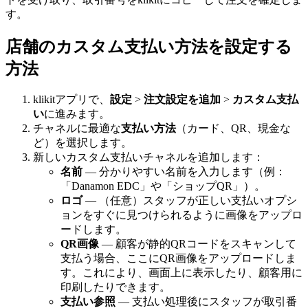
す。
店舗のカスタム支払い方法を設定する
方法
klikitアプリで、
設定
>
注文設定を追加
>
カスタム支払
い
に進みます。
チャネルに最適な
支払い方法
（カード、QR、現金な
ど）を選択します。
新しいカスタム支払いチャネルを追加します：
名前
— 分かりやすい名前を入力します（例：
「Danamon EDC」や「ショップQR」）。
ロゴ
— （任意）スタッフが正しい支払いオプシ
ョンをすぐに見つけられるように画像をアップロ
ードします。
QR画像
— 顧客が静的QRコードをスキャンして
支払う場合、ここにQR画像をアップロードしま
す。これにより、画面上に表示したり、顧客用に
印刷したりできます。
支払い参照
— 支払い処理後にスタッフが取引番