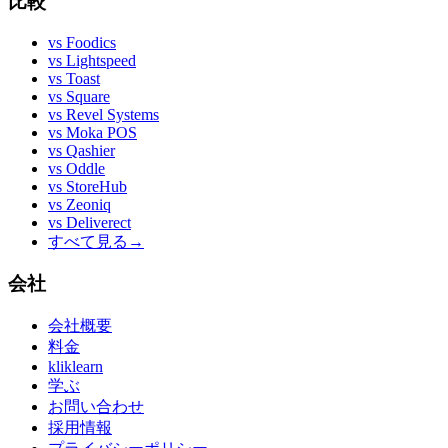
比較
vs
Foodics
vs
Lightspeed
vs
Toast
vs
Square
vs
Revel Systems
vs
Moka POS
vs
Qashier
vs
Oddle
vs
StoreHub
vs
Zeoniq
vs
Deliverect
すべて見る
→
会社
会社概要
料金
kliklearn
学ぶ
お問い合わせ
採用情報