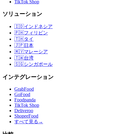
TikTok Shop
ソリューション
🇮🇩
インドネシア
🇵🇭
フィリピン
🇹🇭
タイ
🇯🇵
日本
🇲🇾
マレーシア
🇹🇼
台湾
🇸🇬
シンガポール
インテグレーション
GrabFood
GoFood
Foodpanda
TikTok Shop
Deliveroo
ShopeeFood
すべて見る
→