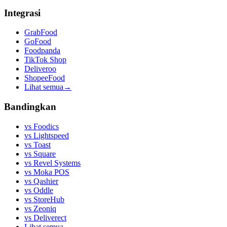
Integrasi
GrabFood
GoFood
Foodpanda
TikTok Shop
Deliveroo
ShopeeFood
Lihat semua
→
Bandingkan
vs
Foodics
vs
Lightspeed
vs
Toast
vs
Square
vs
Revel Systems
vs
Moka POS
vs
Qashier
vs
Oddle
vs
StoreHub
vs
Zeoniq
vs
Deliverect
Lihat semua
→