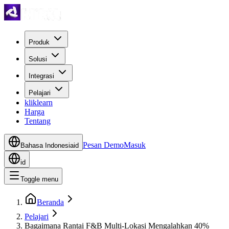
Produk
Solusi
Integrasi
Pelajari
kliklearn
Harga
Tentang
Pesan Demo
Masuk
Bahasa Indonesia
id
id
Toggle menu
Beranda
Pelajari
Bagaimana Rantai F&B Multi-Lokasi Mengalahkan 40%