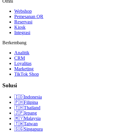
Omni
Webshop
Pemesanan QR
Reservasi
Kiosk
Integrasi
Berkembang
Analitik
CRM
Loyalitas
Marketing
TikTok Shop
Solusi
🇮🇩
Indonesia
🇵🇭
Filipina
🇹🇭
Thailand
🇯🇵
Jepang
🇲🇾
Malaysia
🇹🇼
Taiwan
🇸🇬
Singapura