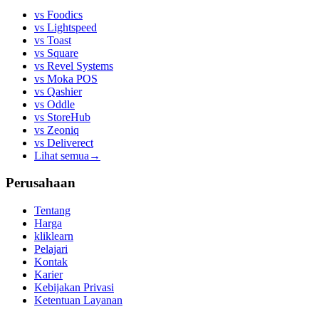
vs
Foodics
vs
Lightspeed
vs
Toast
vs
Square
vs
Revel Systems
vs
Moka POS
vs
Qashier
vs
Oddle
vs
StoreHub
vs
Zeoniq
vs
Deliverect
Lihat semua
→
Perusahaan
Tentang
Harga
kliklearn
Pelajari
Kontak
Karier
Kebijakan Privasi
Ketentuan Layanan