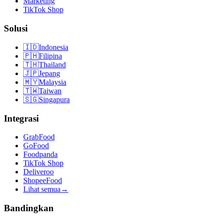
Marketing
TikTok Shop
Solusi
🇮🇩
Indonesia
🇵🇭
Filipina
🇹🇭
Thailand
🇯🇵
Jepang
🇲🇾
Malaysia
🇹🇼
Taiwan
🇸🇬
Singapura
Integrasi
GrabFood
GoFood
Foodpanda
TikTok Shop
Deliveroo
ShopeeFood
Lihat semua
→
Bandingkan