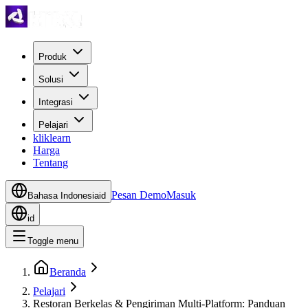
Produk
Solusi
Integrasi
Pelajari
kliklearn
Harga
Tentang
Pesan Demo
Masuk
Bahasa Indonesia
id
id
Toggle menu
Beranda
Pelajari
Restoran Berkelas & Pengiriman Multi-Platform: Panduan