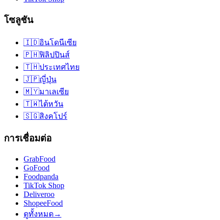
โซลูชัน
🇮🇩
อินโดนีเซีย
🇵🇭
ฟิลิปปินส์
🇹🇭
ประเทศไทย
🇯🇵
ญี่ปุ่น
🇲🇾
มาเลเซีย
🇹🇼
ไต้หวัน
🇸🇬
สิงคโปร์
การเชื่อมต่อ
GrabFood
GoFood
Foodpanda
TikTok Shop
Deliveroo
ShopeeFood
ดูทั้งหมด
→