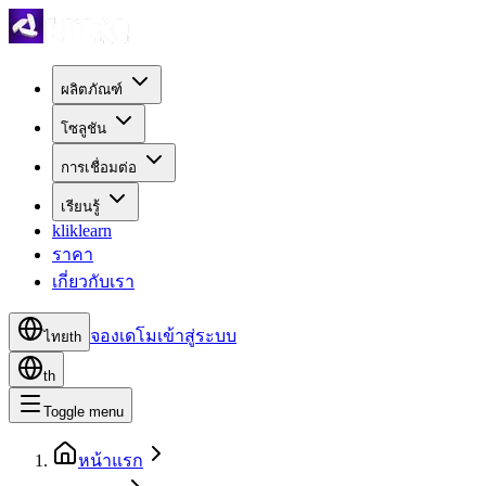
ผลิตภัณฑ์
โซลูชัน
การเชื่อมต่อ
เรียนรู้
kliklearn
ราคา
เกี่ยวกับเรา
จองเดโม
เข้าสู่ระบบ
ไทย
th
th
Toggle menu
หน้าแรก