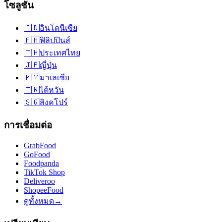
โซลูชัน
🇮🇩
อินโดนีเซีย
🇵🇭
ฟิลิปปินส์
🇹🇭
ประเทศไทย
🇯🇵
ญี่ปุ่น
🇲🇾
มาเลเซีย
🇹🇼
ไต้หวัน
🇸🇬
สิงคโปร์
การเชื่อมต่อ
GrabFood
GoFood
Foodpanda
TikTok Shop
Deliveroo
ShopeeFood
ดูทั้งหมด
→