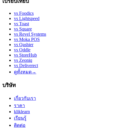
เปรียบเทียบ
vs
Foodics
vs
Lightspeed
vs
Toast
vs
Square
vs
Revel Systems
vs
Moka POS
vs
Qashier
vs
Oddle
vs
StoreHub
vs
Zeoniq
vs
Deliverect
ดูทั้งหมด
→
บริษัท
เกี่ยวกับเรา
ราคา
kliklearn
เรียนรู้
ติดต่อ