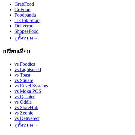
GrabFood
GoFood
Foodpanda
TikTok Shop
Deliveroo
ShopeeFood
ดูทั้งหมด
→
เปรียบเทียบ
vs
Foodics
vs
Lightspeed
vs
Toast
vs
Square
vs
Revel Systems
vs
Moka POS
vs
Qashier
vs
Oddle
vs
StoreHub
vs
Zeoniq
vs
Deliverect
ดูทั้งหมด
→