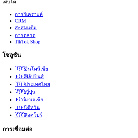
เติบโต
การวิเคราะห์
CRM
สะสมแต้ม
การตลาด
TikTok Shop
โซลูชัน
🇮🇩
อินโดนีเซีย
🇵🇭
ฟิลิปปินส์
🇹🇭
ประเทศไทย
🇯🇵
ญี่ปุ่น
🇲🇾
มาเลเซีย
🇹🇼
ไต้หวัน
🇸🇬
สิงคโปร์
การเชื่อมต่อ