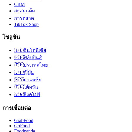
CRM
สะสมแต้ม
การตลาด
TikTok Shop
โซลูชัน
🇮🇩
อินโดนีเซีย
🇵🇭
ฟิลิปปินส์
🇹🇭
ประเทศไทย
🇯🇵
ญี่ปุ่น
🇲🇾
มาเลเซีย
🇹🇼
ไต้หวัน
🇸🇬
สิงคโปร์
การเชื่อมต่อ
GrabFood
GoFood
Foodpanda