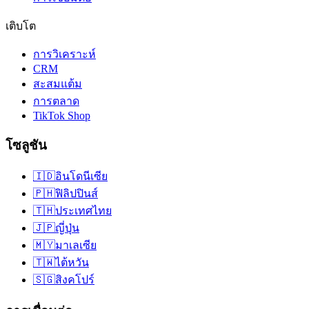
เติบโต
การวิเคราะห์
CRM
สะสมแต้ม
การตลาด
TikTok Shop
โซลูชัน
🇮🇩
อินโดนีเซีย
🇵🇭
ฟิลิปปินส์
🇹🇭
ประเทศไทย
🇯🇵
ญี่ปุ่น
🇲🇾
มาเลเซีย
🇹🇼
ไต้หวัน
🇸🇬
สิงคโปร์