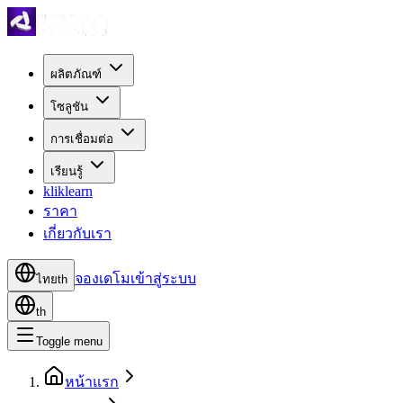
ผลิตภัณฑ์
โซลูชัน
การเชื่อมต่อ
เรียนรู้
kliklearn
ราคา
เกี่ยวกับเรา
จองเดโม
เข้าสู่ระบบ
ไทย
th
th
Toggle menu
หน้าแรก