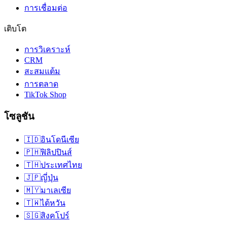
การเชื่อมต่อ
เติบโต
การวิเคราะห์
CRM
สะสมแต้ม
การตลาด
TikTok Shop
โซลูชัน
🇮🇩
อินโดนีเซีย
🇵🇭
ฟิลิปปินส์
🇹🇭
ประเทศไทย
🇯🇵
ญี่ปุ่น
🇲🇾
มาเลเซีย
🇹🇼
ไต้หวัน
🇸🇬
สิงคโปร์