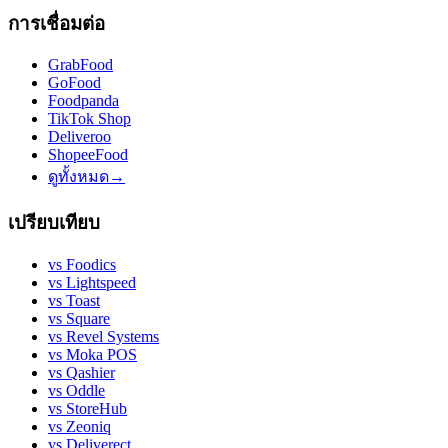
การเชื่อมต่อ
GrabFood
GoFood
Foodpanda
TikTok Shop
Deliveroo
ShopeeFood
ดูทั้งหมด
→
เปรียบเทียบ
vs
Foodics
vs
Lightspeed
vs
Toast
vs
Square
vs
Revel Systems
vs
Moka POS
vs
Qashier
vs
Oddle
vs
StoreHub
vs
Zeoniq
vs
Deliverect