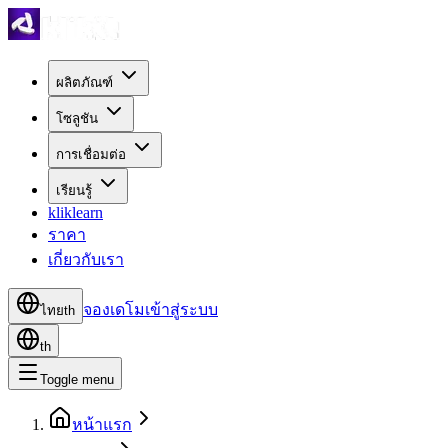
ผลิตภัณฑ์
โซลูชัน
การเชื่อมต่อ
เรียนรู้
kliklearn
ราคา
เกี่ยวกับเรา
จองเดโม
เข้าสู่ระบบ
ไทย
th
th
Toggle menu
หน้าแรก