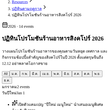
Resources
ปฏิทินตามฤดูกาล
ปฏิทินโปรโมชันร้านอาหารสิงคโปร์ 2026
2026
·
14
events
ปฏิทินโปรโมชันร้านอาหารสิงคโปร์ 2026
วางแผนโปรโมชันร้านอาหารของคุณตามวันหยุด เทศกาล และ
กิจกรรมช้อปปิ้งสำคัญของสิงคโปร์ในปี 2026 ตั้งแต่ตรุษจีนถึง
12.12 อย่าพลาดโอกาสขาย
All
ม.ค.
ก.พ.
มี.ค.
เม.ย.
พ.ค.
มิ.ย.
ส.ค.
ต.ค.
พ.ย.
ธ.ค.
มกราคม
2
events
วันปีใหม่
Jan 1
เปิดตัวแคมเปญ "ปีใหม่ เมนูใหม่" นำเสนอเมนูพิเศษ