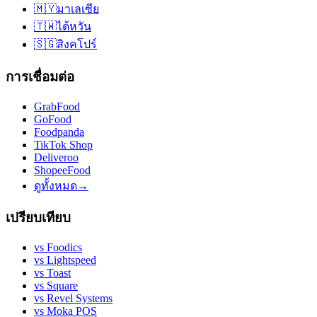
🇲🇾
มาเลเซีย
🇹🇼
ไต้หวัน
🇸🇬
สิงคโปร์
การเชื่อมต่อ
GrabFood
GoFood
Foodpanda
TikTok Shop
Deliveroo
ShopeeFood
ดูทั้งหมด
→
เปรียบเทียบ
vs
Foodics
vs
Lightspeed
vs
Toast
vs
Square
vs
Revel Systems
vs
Moka POS