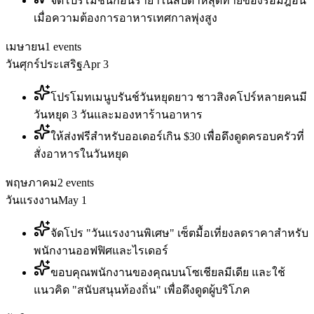
จัดโปรโมชันก่อนรายาในสัปดาห์สุดท้ายของรอมฎอน
เมื่อความต้องการอาหารเทศกาลพุ่งสูง
เมษายน
1
events
วันศุกร์ประเสริฐ
Apr 3
โปรโมทเมนูบรันช์วันหยุดยาว ชาวสิงคโปร์หลายคนมี
วันหยุด 3 วันและมองหาร้านอาหาร
ให้ส่งฟรีสำหรับออเดอร์เกิน $30 เพื่อดึงดูดครอบครัวที่
สั่งอาหารในวันหยุด
พฤษภาคม
2
events
วันแรงงาน
May 1
จัดโปร "วันแรงงานพิเศษ" เซ็ตมื้อเที่ยงลดราคาสำหรับ
พนักงานออฟฟิศและไรเดอร์
ขอบคุณพนักงานของคุณบนโซเชียลมีเดีย และใช้
แนวคิด "สนับสนุนท้องถิ่น" เพื่อดึงดูดผู้บริโภค