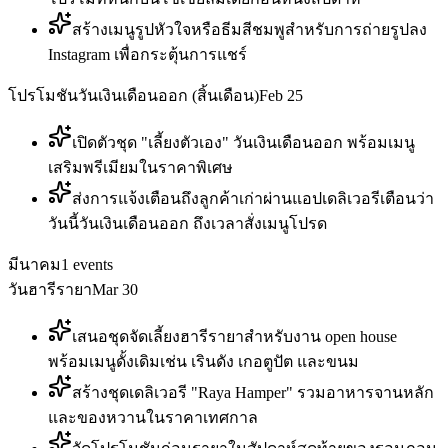
สร้างเมนูรูปหัวใจหรือธีมสีชมพูสำหรับการถ่ายรูปลง
Instagram เพื่อกระตุ้นการแชร์
โปรโมชันวันเงินเดือนออก (สิ้นเดือน)
Feb 25
เปิดตัวชุด "เลี้ยงตัวเอง" วันเงินเดือนออก พร้อมเมนู
เสริมพรีเมียมในราคาพิเศษ
ส่งการแจ้งเตือนถึงลูกค้าเก่าผ่านแอปเดลิเวอรีเตือนว่า
วันนี้วันเงินเดือนออก ถึงเวลาสั่งเมนูโปรด
มีนาคม
1
events
วันฮารีรายา
Mar 30
เสนอชุดจัดเลี้ยงฮารีรายาสำหรับงาน open house
พร้อมเมนูดั้งเดิมเช่น เรินดัง เกอตูปัต และขนม
สร้างชุดเดลิเวอรี "Raya Hamper" รวมอาหารจานหลัก
และของหวานในราคาเทศกาล