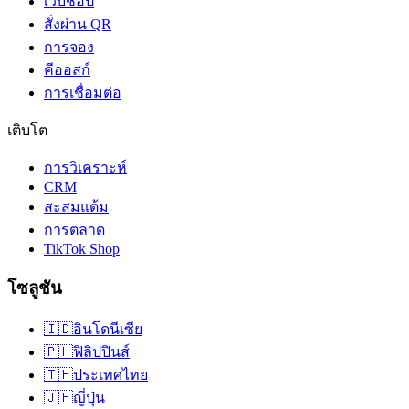
เว็บช็อป
สั่งผ่าน QR
การจอง
คีออสก์
การเชื่อมต่อ
เติบโต
การวิเคราะห์
CRM
สะสมแต้ม
การตลาด
TikTok Shop
โซลูชัน
🇮🇩
อินโดนีเซีย
🇵🇭
ฟิลิปปินส์
🇹🇭
ประเทศไทย
🇯🇵
ญี่ปุ่น