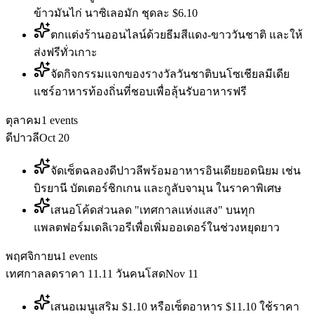
ข้าวมันไก่ นาซิเลอมัก ชุดละ $6.10
ตกแต่งร้านออนไลน์ด้วยธีมสีแดง-ขาววันชาติ และให้
ส่งฟรีทั่วเกาะ
จัดกิจกรรมแจกของรางวัลวันชาติบนโซเชียลมีเดีย
แชร์อาหารท้องถิ่นที่ชอบเพื่อลุ้นรับอาหารฟรี
ตุลาคม
1
events
ดีปาวลี
Oct 20
จัดเซ็ตฉลองดีปาวลีพร้อมอาหารอินเดียยอดนิยม เช่น
บิรยานี บัตเตอร์ชิกเกน และกูลับจามุน ในราคาพิเศษ
เสนอโค้ดส่วนลด "เทศกาลแห่งแสง" บนทุก
แพลตฟอร์มเดลิเวอรีเพื่อเพิ่มออเดอร์ในช่วงหยุดยาว
พฤศจิกายน
1
events
เทศกาลลดราคา 11.11 วันคนโสด
Nov 11
เสนอเมนูเสริม $1.10 หรือเซ็ตอาหาร $11.10 ใช้ราคา