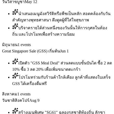
วันวิสาขบูชา
May 12
นำเสนอเมนูมังสวิรัติหรือพืชเป็นหลัก สอดคล้องกับวัน
สำคัญทางพุทธศาสนา ดึงดูดผู้ที่ใส่ใจสุขภาพ
บริจาครายได้ส่วนหนึ่งของวันนั้นให้การกุศลในท้อง
ถิ่น และโปรโมทเพื่อสร้างความนิยม
มิถุนายน
1
events
Great Singapore Sale (GSS) เริ่มต้น
Jun 1
เปิดตัว "GSS Meal Deal" ส่วนลดแบบขั้นบันได ซื้อ 2 ลด
10% ซื้อ 3 ลด 20% เพื่อเพิ่มขนาดตะกร้า
โปรโมทร่วมกับร้านค้าใกล้เคียง ลูกค้าที่แสดงใบเสร็จ
GSS ได้เครื่องดื่มฟรี
สิงหาคม
1
events
วันชาติสิงคโปร์
Aug 9
สร้างเมนูพิเศษ "SG61" ฉลองรสชาติท้องถิ่น ลักซา