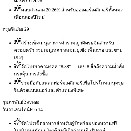
ต้อนรับปี 2026
มอบส่วนลด 20.26% สำหรับออเดอร์เดลิเวอรีทั้งหมด
เพื่อฉลองปีใหม่
ตรุษจีน
Jan 29
สร้างเซ็ตเมนูอาหารค่ำรวมญาติตรุษจีนสำหรับ
ครอบครัว รวมเมนูเทศกาลเช่น ยู่เซิง เพ็นฉ่าย และชาม
เฮงๆ
จัดโปรราคามงคล "8.88" — เลข 8 สื่อถึงความมั่งคั่ง
กระตุ้นการสั่งซื้อ
ร่วมมือกับแพลตฟอร์มเดลิเวอรีเพื่อโปรโมทเมนูตรุษ
จีนด้วยแบนเนอร์และตำแหน่งพิเศษ
กุมภาพันธ์
2
events
วันวาเลนไทน์
Feb 14
จัดโปรเซ็ตอาหารสำหรับคู่รักพร้อมของหวานฟรี
โปรโมทหนักบนโซเชียลมีเดียก่อนหนึ่งสัปดาห์