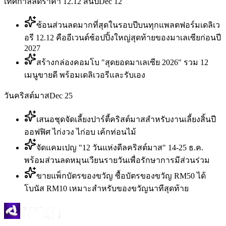
เทศกาลลดราคา 12.12 สิ้นปี
Dec 12
ซ้อนส่วนลดมากที่สุดในรอบปีบนทุกแพลตฟอร์มเดลิเว
อรี 12.12 คืออีเวนต์ช้อปปิ้งใหญ่สุดท้ายของมาเลเซียก่อนปี
2027
สร้างกล่องคอมโบ "สุดยอดมาเลเซีย 2026" รวม 12
เมนูขายดี พร้อมเดลิเวอรีและรับเอง
วันคริสต์มาส
Dec 25
เสนอชุดจัดเลี้ยงปาร์ตี้คริสต์มาสสำหรับงานเลี้ยงสิ้นปี
ออฟฟิศ ไก่งวง ไก่อบ เค้กท่อนไม้
จัดแคมเปญ "12 วันแห่งดีลคริสต์มาส" 14-25 ธ.ค.
พร้อมส่วนลดหมุนเวียนรายวันเพื่อรักษาการมีส่วนร่วม
ขายแพ็กบัตรของขวัญ ซื้อบัตรของขวัญ RM50 ได้
โบนัส RM10 เหมาะสำหรับของขวัญนาทีสุดท้าย