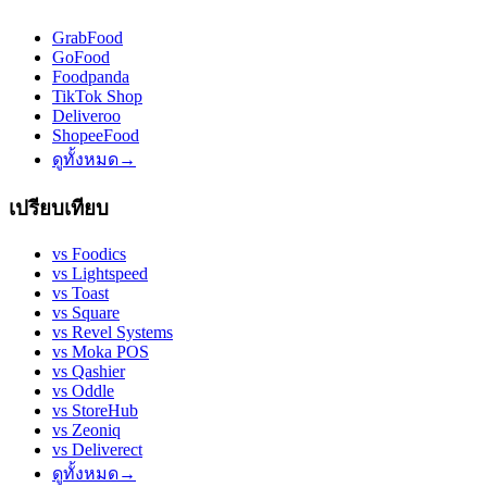
GrabFood
GoFood
Foodpanda
TikTok Shop
Deliveroo
ShopeeFood
ดูทั้งหมด
→
เปรียบเทียบ
vs
Foodics
vs
Lightspeed
vs
Toast
vs
Square
vs
Revel Systems
vs
Moka POS
vs
Qashier
vs
Oddle
vs
StoreHub
vs
Zeoniq
vs
Deliverect
ดูทั้งหมด
→