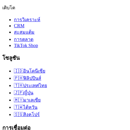
เติบโต
การวิเคราะห์
CRM
สะสมแต้ม
การตลาด
TikTok Shop
โซลูชัน
🇮🇩
อินโดนีเซีย
🇵🇭
ฟิลิปปินส์
🇹🇭
ประเทศไทย
🇯🇵
ญี่ปุ่น
🇲🇾
มาเลเซีย
🇹🇼
ไต้หวัน
🇸🇬
สิงคโปร์
การเชื่อมต่อ