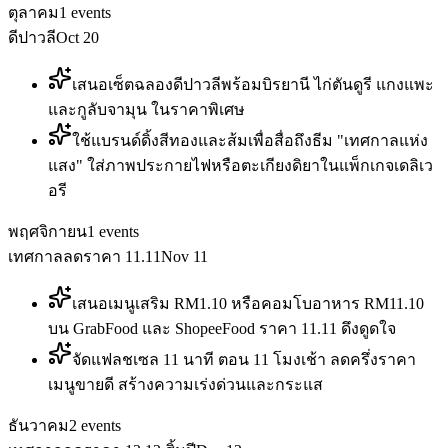
ตุลาคม
1
events
ดีปาวลี
Oct 20
เสนอเซ็ตฉลองดีปาวลีพร้อมบิรยานี ไก่ตันดูรี แกงแพะ
และกูลับจามุน ในราคาพิเศษ
ใช้แบรนด์ดิ้งสีทองและส้มเพื่อสื่อถึงธีม "เทศกาลแห่ง
แสง" ใส่ภาพประกายไฟหรือตะเกียงดิยาในแพ็กเกจเดลิเว
อรี
พฤศจิกายน
1
events
เทศกาลลดราคา 11.11
Nov 11
เสนอเมนูเสริม RM1.10 หรือคอมโบอาหาร RM11.10
บน GrabFood และ ShopeeFood ราคา 11.11 ดึงดูดใจ
จัดแฟลชเซล 11 นาที ตอน 11 โมงเช้า ลดครึ่งราคา
เมนูขายดี สร้างความเร่งด่วนและกระแส
ธันวาคม
2
events