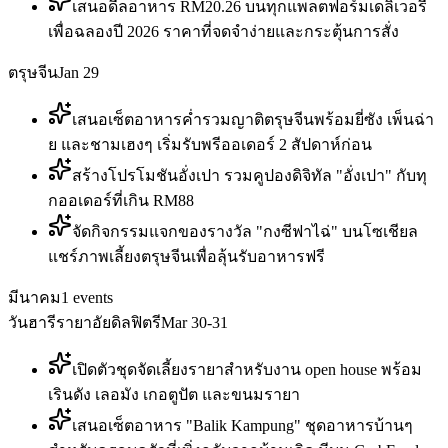
เสนอดีลอาหาร RM20.26 บนทุกแพลตฟอร์มเดลิเวอรี
เพื่อฉลองปี 2026 ราคาที่จดจำง่ายและกระตุ้นการสั่ง
ตรุษจีน
Jan 29
เสนอเซ็ตอาหารค่ำรวมญาติตรุษจีนพร้อมยี่ซัง เพ็นฉ่า
ย และชามเฮงๆ เริ่มรับพรีออเดอร์ 2 สัปดาห์ก่อน
สร้างโปรโมชันอั่งเปา รวมคูปองดิจิทัล "อั่งเปา" กับทุ
กออเดอร์ที่เกิน RM88
จัดกิจกรรมแจกของรางวัล "กงซีฟาไฉ่" บนโซเชียล
แชร์ภาพเลี้ยงตรุษจีนเพื่อลุ้นรับอาหารฟรี
มีนาคม
1
events
วันฮารีรายาอัยดิลฟิตรี
Mar 30-31
เปิดตัวชุดจัดเลี้ยงรายาสำหรับงาน open house พร้อม
เรินดัง เลอมัง เกอตูปัต และขนมรายา
เสนอเซ็ตอาหาร "Balik Kampung" ชุดอาหารบ้านๆ