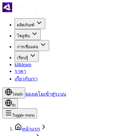
ผลิตภัณฑ์
โซลูชัน
การเชื่อมต่อ
เรียนรู้
kliklearn
ราคา
เกี่ยวกับเรา
จองเดโม
เข้าสู่ระบบ
ไทย
th
th
Toggle menu
หน้าแรก