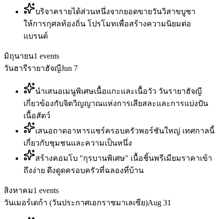
บริจาครายได้ส่วนหนึ่งจากยอดขายวันวิสาขบูชา
ให้การกุศลท้องถิ่น โปรโมทเพื่อสร้างความนิยมต่อ
แบรนด์
มิถุนายน
1
events
วันฮารีรายาฮัจญี
Jun 7
นำเสนอเมนูพิเศษเนื้อแกะและเนื้อวัว วันรายาฮัจญี
เกี่ยวข้องกับจิตวิญญาณแห่งการเสียสละและการแบ่งปัน
เนื้อสัตว์
เสนอถาดอาหารแชร์ครอบครัวพอร์ชันใหญ่ เทศกาลนี้
เกี่ยวกับชุมชนและความเป็นหนึ่ง
สร้างคอมโบ "กุรบานพิเศษ" เนื้อชิ้นพรีเมียมราคาเข้า
ถึงง่าย ดึงดูดครอบครัวที่ฉลองที่บ้าน
สิงหาคม
1
events
วันเมอร์เดก้า (วันประกาศเอกราชมาเลเซีย)
Aug 31