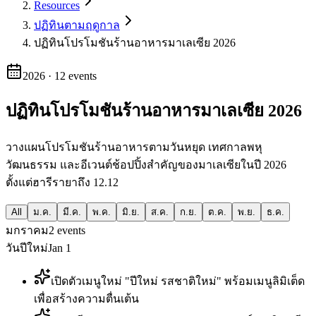
Resources
ปฏิทินตามฤดูกาล
ปฏิทินโปรโมชันร้านอาหารมาเลเซีย 2026
2026
·
12
events
ปฏิทินโปรโมชันร้านอาหารมาเลเซีย 2026
วางแผนโปรโมชันร้านอาหารตามวันหยุด เทศกาลพหุ
วัฒนธรรม และอีเวนต์ช้อปปิ้งสำคัญของมาเลเซียในปี 2026
ตั้งแต่ฮารีรายาถึง 12.12
All
ม.ค.
มี.ค.
พ.ค.
มิ.ย.
ส.ค.
ก.ย.
ต.ค.
พ.ย.
ธ.ค.
มกราคม
2
events
วันปีใหม่
Jan 1
เปิดตัวเมนูใหม่ "ปีใหม่ รสชาติใหม่" พร้อมเมนูลิมิเต็ด
เพื่อสร้างความตื่นเต้น