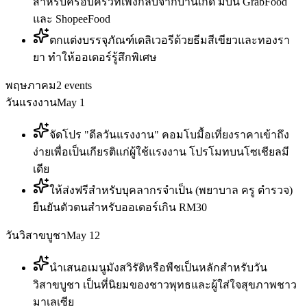
สำหรับครอบครัวที่เพิ่งกลับจากบ้านเกิด มีบน GrabFood
และ ShopeeFood
ตกแต่งบรรจุภัณฑ์เดลิเวอรีด้วยธีมสีเขียวและทองรา
ยา ทำให้ออเดอร์รู้สึกพิเศษ
พฤษภาคม
2
events
วันแรงงาน
May 1
จัดโปร "ดีลวันแรงงาน" คอมโบมื้อเที่ยงราคาเข้าถึง
ง่ายเพื่อเป็นเกียรติแก่ผู้ใช้แรงงาน โปรโมทบนโซเชียลมี
เดีย
ให้ส่งฟรีสำหรับบุคลากรจำเป็น (พยาบาล ครู ตำรวจ)
ยืนยันตัวตนสำหรับออเดอร์เกิน RM30
วันวิสาขบูชา
May 12
นำเสนอเมนูมังสวิรัติหรือพืชเป็นหลักสำหรับวัน
วิสาขบูชา เป็นที่นิยมของชาวพุทธและผู้ใส่ใจสุขภาพชาว
มาเลเซีย