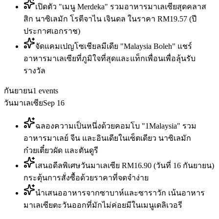
เปิดตัว "เมนู Merdeka" รวมอาหารมาเลเซียสุดคลาส
สิก นาซิเลมัก โรตีจาไน เจินดล ในราคา RM19.57 (ปี
ประกาศเอกราช)
จัดแคมเปญโซเชียลมีเดีย "Malaysia Boleh" แชร์
อาหารมาเลเซียที่ภูมิใจที่สุดและแท็กเพื่อนเพื่อลุ้นรับ
รางวัล
กันยายน
1
events
วันมาเลเซีย
Sep 16
ฉลองความเป็นหนึ่งด้วยคอมโบ "1Malaysia" รวม
อาหารมาเลย์ จีน และอินเดียในเซ็ตเดียว นาซิเลมัก
ก๋วยเตี๋ยวผัด และตันดูรี
เสนอดีลพิเศษวันมาเลเซีย RM16.90 (วันที่ 16 กันยายน)
กระตุ้นการสั่งซื้อด้วยราคาที่จดจำง่าย
นำเสนออาหารจากซาบาห์และซาราวัก เน้นอาหาร
มาเลเซียตะวันออกที่มักไม่ค่อยมีในเมนูเดลิเวอรี