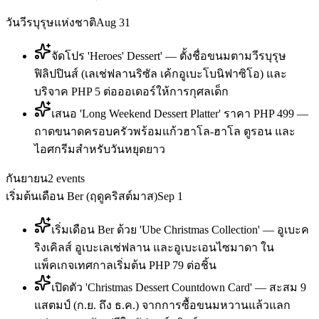
วันวีรบุรุษแห่งชาติ
Aug 31
จัดโปร 'Heroes' Dessert' — ตั้งชื่อขนมตามวีรบุรุษ
ฟิลิปปินส์ (เลเช่ฟลานริซัล เค้กอูเบะโบนิฟาซิโอ) และ
บริจาค PHP 5 ต่อออเดอร์ให้การกุศลเด็ก
เสนอ 'Long Weekend Dessert Platter' ราคา PHP 499 —
ถาดขนาดครอบครัวพร้อมแก้วฮาโล-ฮาโล ตูรอน และ
ไอศกรีมสำหรับวันหยุดยาว
กันยายน
2
events
เริ่มต้นเดือน Ber (ฤดูคริสต์มาส)
Sep 1
เริ่มเดือน Ber ด้วย 'Ube Christmas Collection' — อูเบะค
ริงเคิลส์ อูเบะเลเช่ฟลาน และอูเบะเอนไซมาดา ใน
แพ็คเกจเทศกาลเริ่มต้น PHP 79 ต่อชิ้น
เปิดตัว 'Christmas Dessert Countdown Card' — สะสม 9
แสตมป์ (ก.ย. ถึง ธ.ค.) จากการซื้อขนมหวานแล้วแลก