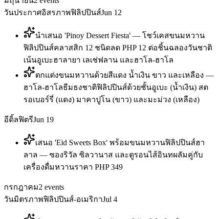
มิถุนายน
2
events
วันประกาศอิสรภาพฟิลิปปินส์
Jun 12
นำเสนอ 'Pinoy Dessert Fiesta' — โชว์เคสขนมหวาน
ฟิลิปปินส์คลาสสิก 12 ชนิดลด PHP 12 ต่อชิ้นฉลองวันชาติ
เน้นอูเบะฮาลายา เลเช่ฟลาน และฮาโล-ฮาโล
ตกแต่งขนมหวานด้วยสีแดง น้ำเงิน ขาว และเหลือง —
ฮาโล-ฮาโลธีมธงชาติฟิลิปปินส์ด้วยชั้นอูเบะ (น้ำเงิน) สต
รอเบอร์รี่ (แดง) มาคาปูโน (ขาว) และมะม่วง (เหลือง)
อีดิ้ลฟิตรี
Jun 19
เสนอ 'Eid Sweets Box' พร้อมขนมหวานฟิลิปปินส์ฮา
ลาล — ซองริวัล ซิลวานาส และตูรอนไส้อินทผลัมคู่กับ
เครื่องดื่มหวานราคา PHP 349
กรกฎาคม
2
events
วันมิตรภาพฟิลิปปินส์-อเมริกา
Jul 4