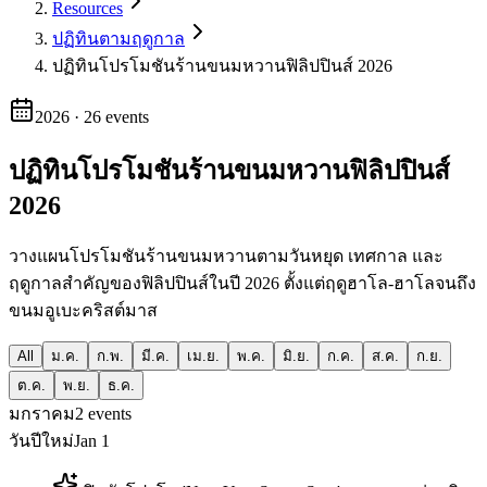
Resources
ปฏิทินตามฤดูกาล
ปฏิทินโปรโมชันร้านขนมหวานฟิลิปปินส์ 2026
2026
·
26
events
ปฏิทินโปรโมชันร้านขนมหวานฟิลิปปินส์
2026
วางแผนโปรโมชันร้านขนมหวานตามวันหยุด เทศกาล และ
ฤดูกาลสำคัญของฟิลิปปินส์ในปี 2026 ตั้งแต่ฤดูฮาโล-ฮาโลจนถึง
ขนมอูเบะคริสต์มาส
All
ม.ค.
ก.พ.
มี.ค.
เม.ย.
พ.ค.
มิ.ย.
ก.ค.
ส.ค.
ก.ย.
ต.ค.
พ.ย.
ธ.ค.
มกราคม
2
events
วันปีใหม่
Jan 1