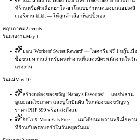
แนะนำสถานี 'Build Your Own Halo-Halo' สำหรับทาน
ที่ร้านหรือตัวเลือกฮาโล-ฮาโลแบบกำหนดเองบนแอปเดลิ
เวอรีผ่าน klikit — ให้ลูกค้าเลือกท็อปปิ้งเอง
พฤษภาคม
2
events
วันแรงงาน
May 1
มอบ 'Workers' Sweet Reward' — ไอศกรีมฟรี 1 สกู๊ปเมื่อ
ซื้อขนมหวานสำหรับคนทำงานที่แสดงบัตรพนักงานในวัน
แรงงาน
วันแม่
May 10
สร้างกล่องของขวัญ 'Nanay's Favorites' — เลเช่ฟลาน
อูเบะเอนไซมาดา และบูโกปันดัน ในกล่องของขวัญหรู
ราคา PHP 599 พร้อมส่งถึงแม่
จัดโปร 'Mom Eats Free' — แม่ได้ขนมหวานฟรีเมื่อทาน
ที่ร้านกับครอบครัวในวันหยุดวันแม่