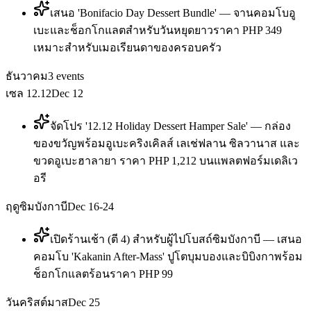
เสนอ 'Bonifacio Day Dessert Bundle' — จานคอมโบอู
เบะและช็อกโกแลตสำหรับวันหยุดยาวราคา PHP 349
เหมาะสำหรับเมอเรียนดาของครอบครัว
ธันวาคม
3
events
เซล 12.12
Dec 12
จัดโปร '12.12 Holiday Dessert Hamper Sale' — กล่อง
ของขวัญพร้อมอูเบะคริงเคิลส์ เลเช่ฟลาน ซิลวานาส และ
ขวดอูเบะฮาลายา ราคา PHP 1,212 บนแพลตฟอร์มเดลิเว
อรี
ฤดูซิมบังกาบี
Dec 16-24
เปิดร้านเช้า (ตี 4) สำหรับผู้ไปโบสถ์ซิมบังกาบี — เสนอ
คอมโบ 'Kakanin After-Mass' ปูโตบุมบองและบิบิงกาพร้อม
ช็อกโกแลตร้อนราคา PHP 99
วันคริสต์มาส
Dec 25