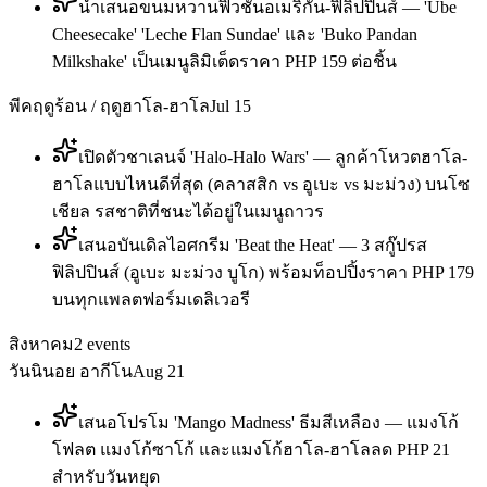
นำเสนอขนมหวานฟิวชันอเมริกัน-ฟิลิปปินส์ — 'Ube
Cheesecake' 'Leche Flan Sundae' และ 'Buko Pandan
Milkshake' เป็นเมนูลิมิเต็ดราคา PHP 159 ต่อชิ้น
พีคฤดูร้อน / ฤดูฮาโล-ฮาโล
Jul 15
เปิดตัวชาเลนจ์ 'Halo-Halo Wars' — ลูกค้าโหวตฮาโล-
ฮาโลแบบไหนดีที่สุด (คลาสสิก vs อูเบะ vs มะม่วง) บนโซ
เชียล รสชาติที่ชนะได้อยู่ในเมนูถาวร
เสนอบันเดิลไอศกรีม 'Beat the Heat' — 3 สกู๊ปรส
ฟิลิปปินส์ (อูเบะ มะม่วง บูโก) พร้อมท็อปปิ้งราคา PHP 179
บนทุกแพลตฟอร์มเดลิเวอรี
สิงหาคม
2
events
วันนินอย อากีโน
Aug 21
เสนอโปรโม 'Mango Madness' ธีมสีเหลือง — แมงโก้
โฟลต แมงโก้ซาโก้ และแมงโก้ฮาโล-ฮาโลลด PHP 21
สำหรับวันหยุด