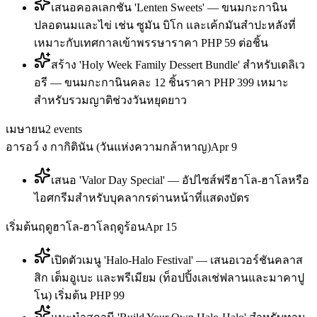
เสนอคอลเลกชัน 'Lenten Sweets' — ขนมกะกานิน
ปลอดนมและไข่ เช่น ซูมัน บิโก และเค้กมันสำปะหลังที่
เหมาะกับเทศกาลเข้าพรรษาราคา PHP 59 ต่อชิ้น
สร้าง 'Holy Week Family Dessert Bundle' สำหรับเดลิเว
อรี — ขนมกะกานินคละ 12 ชิ้นราคา PHP 399 เหมาะ
สำหรับรวมญาติช่วงวันหยุดยาว
เมษายน
2
events
อารอว์ ง กากิตินัน (วันแห่งความกล้าหาญ)
Apr 9
เสนอ 'Valor Day Special' — อัปไซส์ฟรีฮาโล-ฮาโลหรือ
ไอศกรีมสำหรับบุคลากรด่านหน้าที่แสดงบัตร
เริ่มต้นฤดูฮาโล-ฮาโลฤดูร้อน
Apr 15
เปิดตัวเมนู 'Halo-Halo Festival' — เสนอเวอร์ชันคลาส
สิก เต็มอูเบะ และพรีเมียม (ท็อปปิ้งเลเช่ฟลานและมาคาปู
โน) เริ่มต้น PHP 99