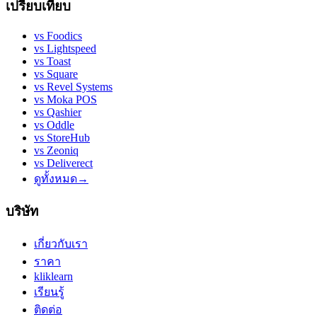
เปรียบเทียบ
vs
Foodics
vs
Lightspeed
vs
Toast
vs
Square
vs
Revel Systems
vs
Moka POS
vs
Qashier
vs
Oddle
vs
StoreHub
vs
Zeoniq
vs
Deliverect
ดูทั้งหมด
→
บริษัท
เกี่ยวกับเรา
ราคา
kliklearn
เรียนรู้
ติดต่อ