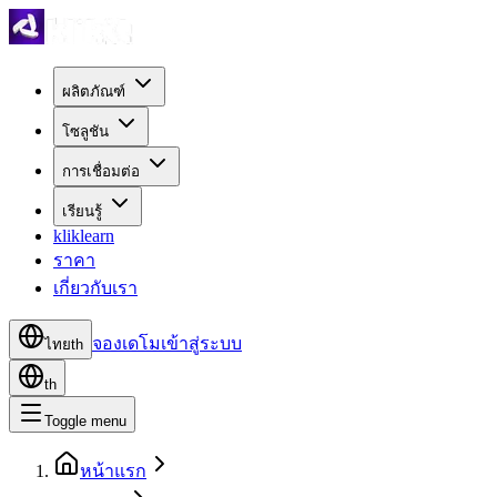
ผลิตภัณฑ์
โซลูชัน
การเชื่อมต่อ
เรียนรู้
kliklearn
ราคา
เกี่ยวกับเรา
จองเดโม
เข้าสู่ระบบ
ไทย
th
th
Toggle menu
หน้าแรก