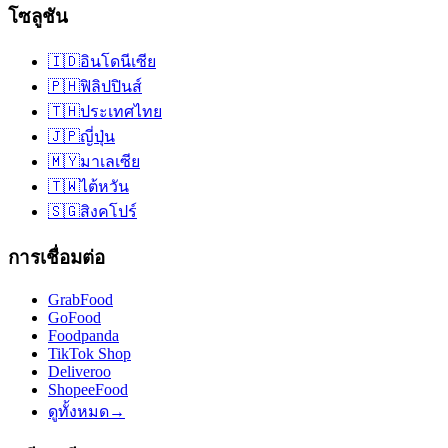
โซลูชัน
🇮🇩
อินโดนีเซีย
🇵🇭
ฟิลิปปินส์
🇹🇭
ประเทศไทย
🇯🇵
ญี่ปุ่น
🇲🇾
มาเลเซีย
🇹🇼
ไต้หวัน
🇸🇬
สิงคโปร์
การเชื่อมต่อ
GrabFood
GoFood
Foodpanda
TikTok Shop
Deliveroo
ShopeeFood
ดูทั้งหมด
→