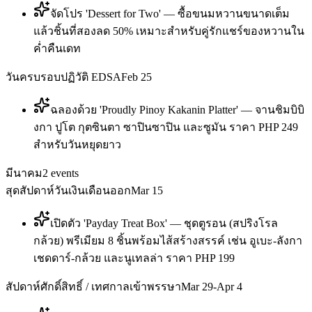
จัดโปร 'Dessert for Two' — ซื้อขนมหวานขนาดเต็ม
แล้วชิ้นที่สองลด 50% เหมาะสำหรับคู่รักแชร์ของหวานใน
ค่ำคืนเดท
วันครบรอบปฏิวัติ EDSA
Feb 25
ฉลองด้วย 'Proudly Pinoy Kakanin Platter' — จานชิมบิบิ
งกา ปูโต กุตซินตา ซาปินซาปิน และซูมัน ราคา PHP 249
สำหรับวันหยุดยาว
มีนาคม
2
events
สุดสัปดาห์วันเงินเดือนออก
Mar 15
เปิดตัว 'Payday Treat Box' — ชุดตูรอน (สปริงโรล
กล้วย) พรีเมียม 8 ชิ้นพร้อมไส้สร้างสรรค์ เช่น อูเบะ-ลังกา
เชดดาร์-กล้วย และนูเทลล่า ราคา PHP 199
สัปดาห์ศักดิ์สิทธิ์ / เทศกาลเข้าพรรษา
Mar 29-Apr 4