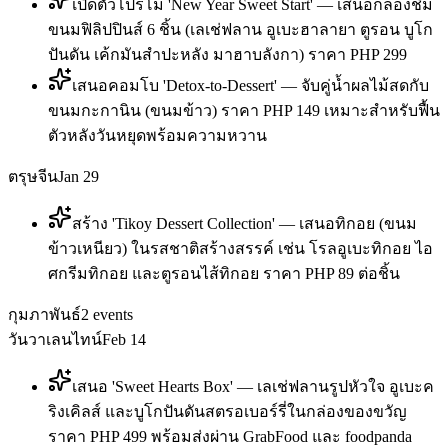
เปิดตัวโปรโม 'New Year Sweet Start' — เสนอกล่องชิม
ขนมฟิลิปปินส์ 6 ชิ้น (เลเช่ฟลาน อูเบะฮาลายา ตูรอน บูโก
ปันดัน เค้กมันสำปะหลัง มาฮาบลังกา) ราคา PHP 299
เสนอคอมโบ 'Detox-to-Dessert' — จับคู่น้ำผลไม้สดกับ
ขนมกะกานิน (ขนมข้าว) ราคา PHP 149 เหมาะสำหรับฟื้น
ตัวหลังวันหยุดพร้อมความหวาน
ตรุษจีน
Jan 29
สร้าง 'Tikoy Dessert Collection' — เสนอทิกอย (ขนม
ข้าวเหนียว) ในรสชาติสร้างสรรค์ เช่น โรลอูเบะทิกอย ไอ
ศกรีมทิกอย และตูรอนไส้ทิกอย ราคา PHP 89 ต่อชิ้น
กุมภาพันธ์
2
events
วันวาเลนไทน์
Feb 14
เสนอ 'Sweet Hearts Box' — เลเช่ฟลานรูปหัวใจ อูเบะค
ริงเคิลส์ และบูโกปันดันสตรอเบอร์รี่ในกล่องของขวัญ
ราคา PHP 499 พร้อมส่งผ่าน GrabFood และ foodpanda