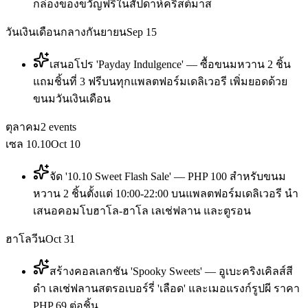
กล่องของขวัญฟรีในสัปดาห์คริสต์มาส
วันเงินเดือนกลางกันยายน
Sep 15
เสนอโปร 'Payday Indulgence' — ซื้อขนมหวาน 2 ชิ้น
แถมชิ้นที่ 3 ฟรีบนทุกแพลตฟอร์มเดลิเวอรี เพิ่มยอดด้วย
ขนมวันเงินเดือน
ตุลาคม
2
events
เซล 10.10
Oct 10
จัด '10.10 Sweet Flash Sale' — PHP 100 สำหรับขนม
หวาน 2 ชิ้นตั้งแต่ 10:00-22:00 บนแพลตฟอร์มเดลิเวอรี นำ
เสนอคอมโบฮาโล-ฮาโล เลเช่ฟลาน และตูรอน
ฮาโลวีน
Oct 31
สร้างคอลเลกชัน 'Spooky Sweets' — อูเบะคริงเคิลส์สี
ดำ เลเช่ฟลานสตรอเบอร์รี่ 'เลือด' และเมอแรงก์รูปผี ราคา
PHP 69 ต่อชิ้น