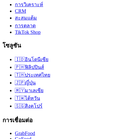
การวิเคราะห์
CRM
สะสมแต้ม
การตลาด
TikTok Shop
โซลูชัน
🇮🇩
อินโดนีเซีย
🇵🇭
ฟิลิปปินส์
🇹🇭
ประเทศไทย
🇯🇵
ญี่ปุ่น
🇲🇾
มาเลเซีย
🇹🇼
ไต้หวัน
🇸🇬
สิงคโปร์
การเชื่อมต่อ
GrabFood
GoFood