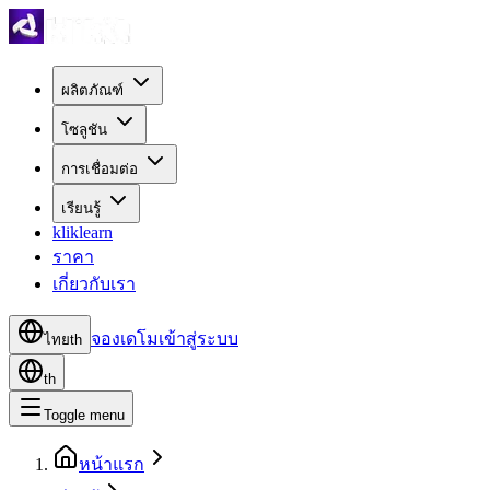
ผลิตภัณฑ์
โซลูชัน
การเชื่อมต่อ
เรียนรู้
kliklearn
ราคา
เกี่ยวกับเรา
จองเดโม
เข้าสู่ระบบ
ไทย
th
th
Toggle menu
หน้าแรก