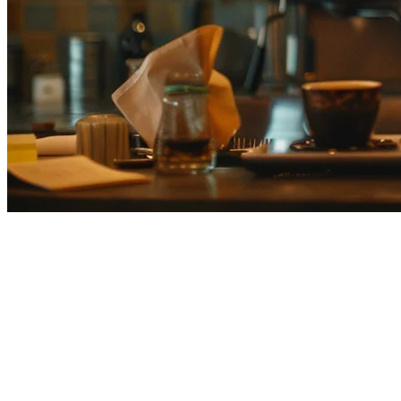
ทางเลือกแทน Uber Eats สำหรับร้านอา
ร้านอาหารญี่ปุ่นกำลังประเมินกลยุทธ์แพลตฟอร์มการจัดส่งในปี 
การที่整合กัน เจ้าของร้านหลายคนกำลังสำรวจ
ทางเลือกแทน Ub
ไม่ว่าคุณกำลังใช้ Uber Eats และพิจารณาการเปลี่ยนแปลง หรือคุ
Klikit, Deliverect, Square และโซลูชันอื่น ๆ ที่กำลังก่อตัวในตลาด