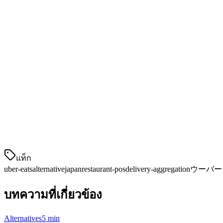
การจัดอันดับและการมองเห็น
ใน Uber Eats การมองเห็นของร้านอาหารขึ้นอยู่กับอัลกอริทึมและโป
ทางเลือกแทน Uber Eats บนอันดับสูงสำหรับ
Provider
Best For
Klikit
ร้านอาหารบริการเต็มรูปแบบ, คาเฟ่
Deliverect
องค์กรขนาด
แท็ก
uber-eats
alternative
japan
restaurant-pos
delivery-aggregation
ウーバー
บทความที่เกี่ยวข้อง
Alternatives
5 min