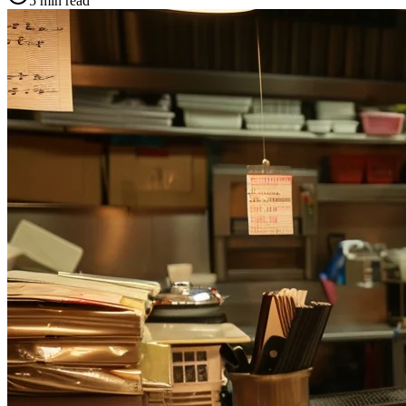
5 min
read