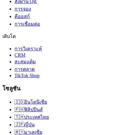
สั่งผ่าน QR
การจอง
คีออสก์
การเชื่อมต่อ
เติบโต
การวิเคราะห์
CRM
สะสมแต้ม
การตลาด
TikTok Shop
โซลูชัน
🇮🇩
อินโดนีเซีย
🇵🇭
ฟิลิปปินส์
🇹🇭
ประเทศไทย
🇯🇵
ญี่ปุ่น
🇲🇾
มาเลเซีย