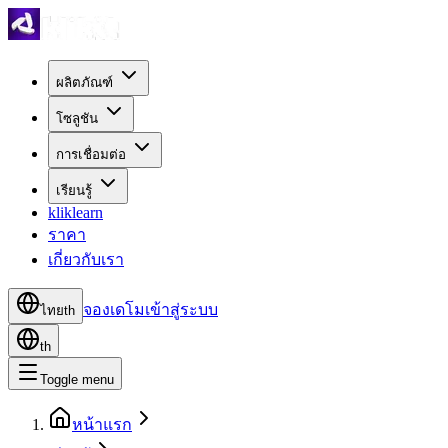
ผลิตภัณฑ์
โซลูชัน
การเชื่อมต่อ
เรียนรู้
kliklearn
ราคา
เกี่ยวกับเรา
จองเดโม
เข้าสู่ระบบ
ไทย
th
th
Toggle menu
หน้าแรก