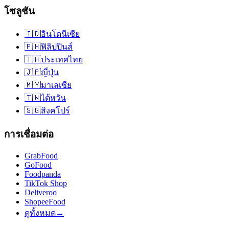
โซลูชัน
🇮🇩
อินโดนีเซีย
🇵🇭
ฟิลิปปินส์
🇹🇭
ประเทศไทย
🇯🇵
ญี่ปุ่น
🇲🇾
มาเลเซีย
🇹🇼
ไต้หวัน
🇸🇬
สิงคโปร์
การเชื่อมต่อ
GrabFood
GoFood
Foodpanda
TikTok Shop
Deliveroo
ShopeeFood
ดูทั้งหมด
→