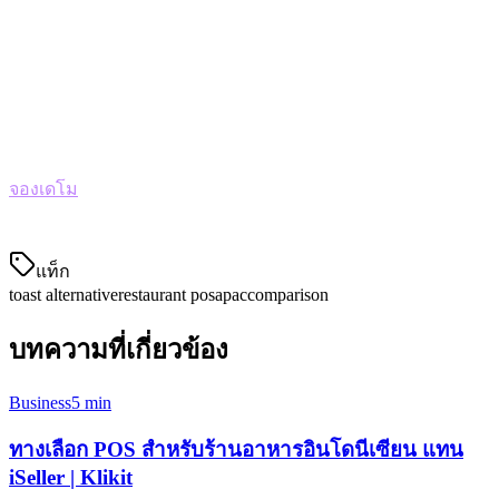
การเชื่อมต่อแบบเนทีฟทั่ว 5 ประเทศใน APAC Klikit จัดการสิ่งที่
Toast ทำไม่ได้: ความเป็นจริงในการดำเนินงาน F&B ประจำวัน
ในเอเชียตะวันออกเฉียงใต้และญี่ปุ่น
สัมผัสความแตกต่างด้วยตัวคุณเอง
จองเดโม
เพื่อดูว่าทำไมร้านอาหารใน APAC กว่า 3,000 แห่งจึง
วางใจ Klikit สำหรับการดำเนินงานร้านอาหารทั่วภูมิภาค
แท็ก
toast alternative
restaurant pos
apac
comparison
บทความที่เกี่ยวข้อง
Business
5 min
ทางเลือก POS สำหรับร้านอาหารอินโดนีเซียน แทน
iSeller | Klikit