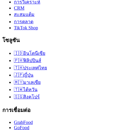
การวิเคราะห์
CRM
สะสมแต้ม
การตลาด
TikTok Shop
โซลูชัน
🇮🇩
อินโดนีเซีย
🇵🇭
ฟิลิปปินส์
🇹🇭
ประเทศไทย
🇯🇵
ญี่ปุ่น
🇲🇾
มาเลเซีย
🇹🇼
ไต้หวัน
🇸🇬
สิงคโปร์
การเชื่อมต่อ
GrabFood
GoFood