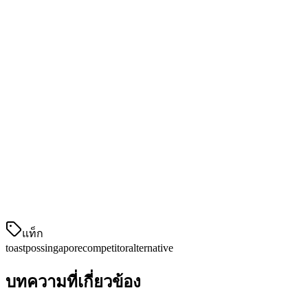
การชำระเงิน
GrabPay, SGD
สหรัฐเท่านั้น
การ
เฉพาะเวลาสหรัฐ
ทีมในสิงคโปร์
8am-11pm SGT
สนับสนุน
เท่านั้น
เป็นไปตาม
ไม่เกี่ยวข้อง (ไม่ให้
กฎระเบียบ
มาตรฐาน MAS
บริการ)
พร้อมที่จะเปลี่ยนแล้วหรือยัง?
ดูว่า Klikit สามารถช่วยให้ร้านอาหารของคุณดำเนินงานได้
อย่างมีประสิทธิภาพมากขึ้นในสิงคโปร์ได้อย่างไร
แท็ก
toast
pos
singapore
competitor
alternative
บทความที่เกี่ยวข้อง