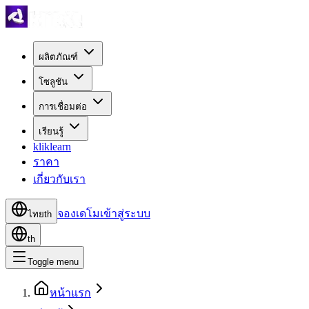
ผลิตภัณฑ์
โซลูชัน
การเชื่อมต่อ
เรียนรู้
kliklearn
ราคา
เกี่ยวกับเรา
จองเดโม
เข้าสู่ระบบ
ไทย
th
th
Toggle menu
หน้าแรก