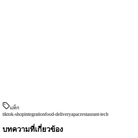
3. เข้าถึงกลุ่มวัยรุ่น
ผู้บริโภคในยุคมิลเลนเนียมและจีนจีวีค้นหาร้านอาหารผ่าน TikTo
4. การจัดการคำสั่งที่統一
เมื่อคำสั่ง TikTok Shop เข้าสู่ POS ของคุณโดยตรง คุณหลีกเ
แดชบอร์ดเดียว
วิธี整合 TikTok Shop กับ POS ร้านอาหาร
ขั้นตอน 1: ยืนยันการใช้งานแพลตฟอร์ม
แท็ก
tiktok-shop
integration
food-delivery
apac
restaurant-tech
บทความที่เกี่ยวข้อง