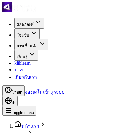
ผลิตภัณฑ์
โซลูชัน
การเชื่อมต่อ
เรียนรู้
kliklearn
ราคา
เกี่ยวกับเรา
จองเดโม
เข้าสู่ระบบ
ไทย
th
th
Toggle menu
หน้าแรก