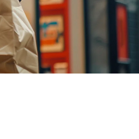
ก การ整合 TikTok Shop กับ POS ร้านอาหารของคุณไม่ใช่ตัวเลือก