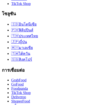
TikTok Shop
โซลูชัน
🇮🇩
อินโดนีเซีย
🇵🇭
ฟิลิปปินส์
🇹🇭
ประเทศไทย
🇯🇵
ญี่ปุ่น
🇲🇾
มาเลเซีย
🇹🇼
ไต้หวัน
🇸🇬
สิงคโปร์
การเชื่อมต่อ
GrabFood
GoFood
Foodpanda
TikTok Shop
Deliveroo
ShopeeFood