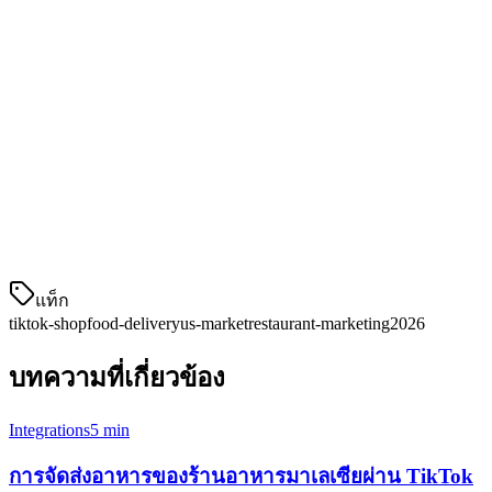
ร้านอาหารมีสามแบบของโมเดลการเตสfillment บน TikTok
Shop:
Self-fulfillment:
คุณจัดการการเตรียมและการส่งสินค้า
TikTok Shop Direct:
TikTok จัดการการเก็บรักษาและ
การจัดส่ง (ไม่เหมาะสำหรับอาหาร)
Third-party logistics:
หุ้นส่วนกับบริการการส่งสินค้า
สำหรับอาหารร
แท็ก
tiktok-shop
food-delivery
us-market
restaurant-marketing
2026
บทความที่เกี่ยวข้อง
Integrations
5 min
การจัดส่งอาหารของร้านอาหารมาเลเซียผ่าน TikTok