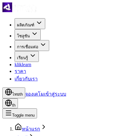
ผลิตภัณฑ์
โซลูชัน
การเชื่อมต่อ
เรียนรู้
kliklearn
ราคา
เกี่ยวกับเรา
จองเดโม
เข้าสู่ระบบ
ไทย
th
th
Toggle menu
หน้าแรก