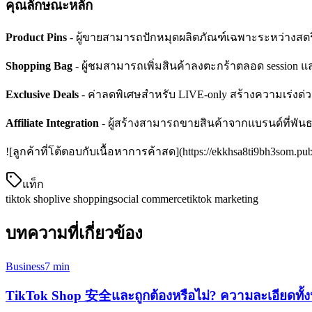
คุณลักษณะหลัก
Product Pins
- ผู้ขายสามารถปักหมุดผลิตภัณฑ์เฉพาะระหว่างสตรี
Shopping Bag
- ผู้ชมสามารถเพิ่มสินค้าลงตะกร้าตลอด session แ
Exclusive Deals
- ค่าลดพิเศษสำหรับ LIVE-only สร้างความเร่งด่วนแ
Affiliate Integration
- ผู้สร้างสามารถขายสินค้าจากแบรนด์ที่พ
!
[
ลูกค้าที่โต้ตอบกับเนื้อหาการค้าสด](https://ekkhsa8ti9bh3som.publ
แท็ก
tiktok shop
live shopping
social commerce
tiktok marketing
บทความที่เกี่ยวข้อง
Business
7 min
TikTok Shop 安全และถูกต้องหรือไม่? ความละเอียดทั้