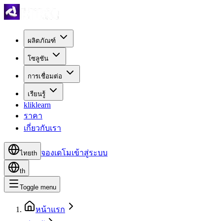
ผลิตภัณฑ์
โซลูชัน
การเชื่อมต่อ
เรียนรู้
kliklearn
ราคา
เกี่ยวกับเรา
จองเดโม
เข้าสู่ระบบ
ไทย
th
th
Toggle menu
หน้าแรก