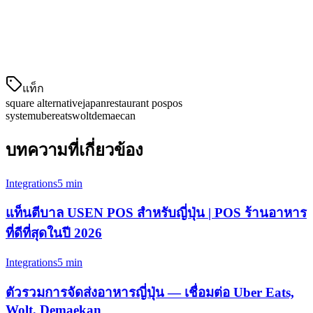
状态更新
Wolt Japan
— 集成无缝的订单来自Wolt的优质餐厅
网络
Demae-can (出前館)
— 连接日本最大的专用送餐服务
แท็ก
square alternative
japan
restaurant pos
pos
system
ubereats
wolt
demaecan
บทความที่เกี่ยวข้อง
Integrations
5 min
แท็นตีบาล USEN POS สำหรับญี่ปุ่น | POS ร้านอาหาร
ที่ดีที่สุดในปี 2026
Integrations
5 min
ตัวรวมการจัดส่งอาหารญี่ปุ่น — เชื่อมต่อ Uber Eats,
Wolt, Demaekan