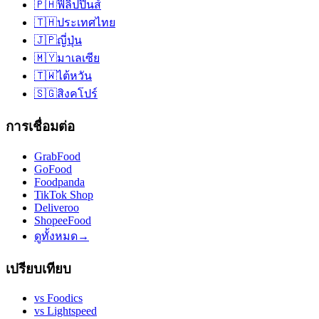
🇵🇭
ฟิลิปปินส์
🇹🇭
ประเทศไทย
🇯🇵
ญี่ปุ่น
🇲🇾
มาเลเซีย
🇹🇼
ไต้หวัน
🇸🇬
สิงคโปร์
การเชื่อมต่อ
GrabFood
GoFood
Foodpanda
TikTok Shop
Deliveroo
ShopeeFood
ดูทั้งหมด
→
เปรียบเทียบ
vs
Foodics
vs
Lightspeed