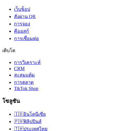
เว็บช็อป
สั่งผ่าน QR
การจอง
คีออสก์
การเชื่อมต่อ
เติบโต
การวิเคราะห์
CRM
สะสมแต้ม
การตลาด
TikTok Shop
โซลูชัน
🇮🇩
อินโดนีเซีย
🇵🇭
ฟิลิปปินส์
🇹🇭
ประเทศไทย