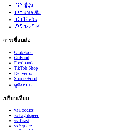
🇯🇵
ญี่ปุ่น
🇲🇾
มาเลเซีย
🇹🇼
ไต้หวัน
🇸🇬
สิงคโปร์
การเชื่อมต่อ
GrabFood
GoFood
Foodpanda
TikTok Shop
Deliveroo
ShopeeFood
ดูทั้งหมด
→
เปรียบเทียบ
vs
Foodics
vs
Lightspeed
vs
Toast
vs
Square