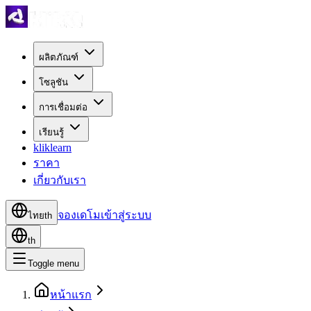
ผลิตภัณฑ์
โซลูชัน
การเชื่อมต่อ
เรียนรู้
kliklearn
ราคา
เกี่ยวกับเรา
จองเดโม
เข้าสู่ระบบ
ไทย
th
th
Toggle menu
หน้าแรก