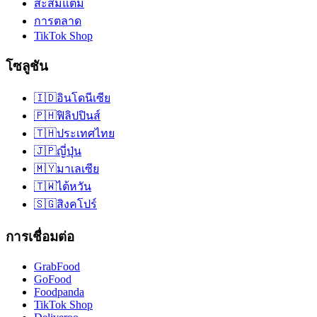
สะสมแต้ม
การตลาด
TikTok Shop
โซลูชัน
🇮🇩
อินโดนีเซีย
🇵🇭
ฟิลิปปินส์
🇹🇭
ประเทศไทย
🇯🇵
ญี่ปุ่น
🇲🇾
มาเลเซีย
🇹🇼
ไต้หวัน
🇸🇬
สิงคโปร์
การเชื่อมต่อ
GrabFood
GoFood
Foodpanda
TikTok Shop