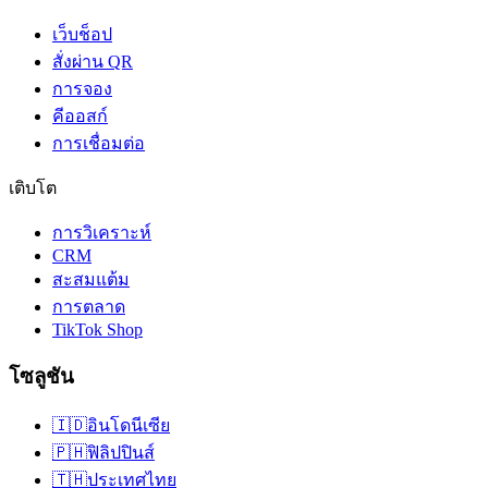
เว็บช็อป
สั่งผ่าน QR
การจอง
คีออสก์
การเชื่อมต่อ
เติบโต
การวิเคราะห์
CRM
สะสมแต้ม
การตลาด
TikTok Shop
โซลูชัน
🇮🇩
อินโดนีเซีย
🇵🇭
ฟิลิปปินส์
🇹🇭
ประเทศไทย