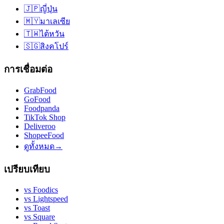
🇯🇵
ญี่ปุ่น
🇲🇾
มาเลเซีย
🇹🇼
ไต้หวัน
🇸🇬
สิงคโปร์
การเชื่อมต่อ
GrabFood
GoFood
Foodpanda
TikTok Shop
Deliveroo
ShopeeFood
ดูทั้งหมด
→
เปรียบเทียบ
vs
Foodics
vs
Lightspeed
vs
Toast
vs
Square